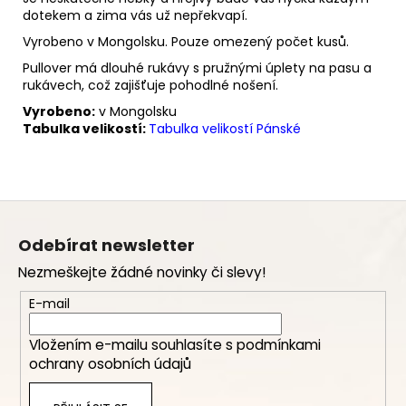
dotekem a zima vás už nepřekvapí.
Vyrobeno v Mongolsku. Pouze omezený počet kusů.
Pullover má dlouhé rukávy s pružnými úplety na pasu a
rukávech, což zajišťuje pohodlné nošení.
Vyrobeno:
v Mongolsku
Tabulka velikostí:
Tabulka velikostí Pánské
Z
á
Odebírat newsletter
p
Nezmeškejte žádné novinky či slevy!
a
t
E-mail
í
Vložením e-mailu souhlasíte s
podmínkami
ochrany osobních údajů