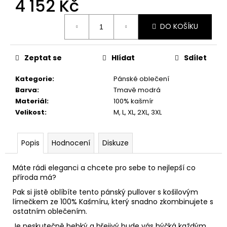
4 152 Kč
č
u
Měrná
j
DO KOŠÍKU
cena:
e
m
e
Zeptat se
Hlídat
Sdílet
Kategorie
:
Pánské oblečení
Barva
:
Tmavě modrá
Materiál
:
100% kašmír
Velikost
:
M, L, XL, 2XL, 3XL
Popis
Hodnocení
Diskuze
Máte rádi eleganci a chcete pro sebe to nejlepší co
příroda má?
Pak si jistě oblíbíte tento pánský pullover s košilovým
límečkem ze 100% Kašmíru, který snadno zkombinujete s
ostatním oblečením.
Je neskutečně hebký a hřejivý bude vás hýčká každým