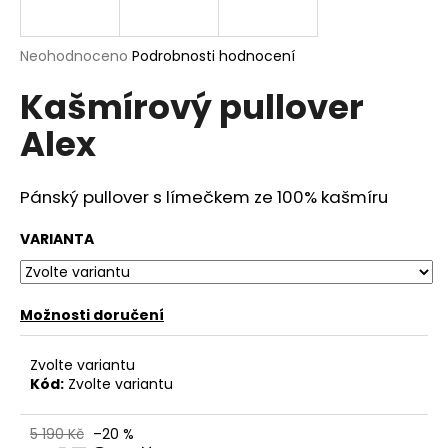
a
j
Průměrné
Neohodnoceno
Podrobnosti hodnocení
í
hodnocení
Kašmírový pullover
produktu
t
je
?
Alex
0,0
z
5
hvězdiček.
Pánský p
ullover
s límečkem ze
100% kašmíru
HLEDAT
VARIANTA
Možnosti doručení
D
o
p
Zvolte variantu
o
Kód:
Zvolte variantu
r
u
5 190 Kč
–20 %