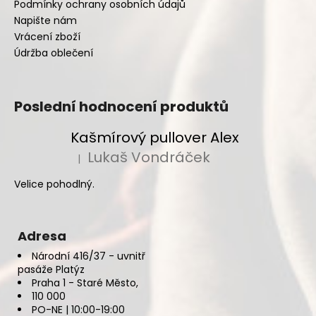
Podmínky ochrany osobních údajů
Napište nám
Vrácení zboží
Údržba oblečení
Poslední hodnocení produktů
Kašmírový pullover Alex
Lukaš Vondráček
|
Hodnocení produktu je 5 z 5 hvězdiček.
Velice pohodlný.
Adresa
Národní 416/37 - uvnitř
pasáže Platýz
Praha 1 - Staré Město,
110 000
PO-NE | 10:00-19:00