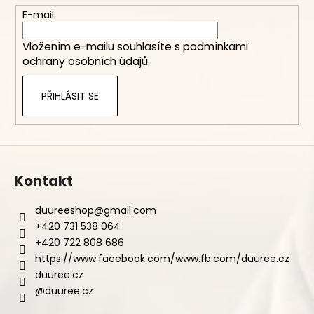
t
E-mail
í
Vložením e-mailu souhlasíte s
podmínkami
ochrany osobních údajů
PŘIHLÁSIT SE
Kontakt
duureeshop
@
gmail.com
+420 731 538 064
+420 722 808 686
https://www.facebook.com/www.fb.com/duuree.cz
duuree.cz
@duuree.cz