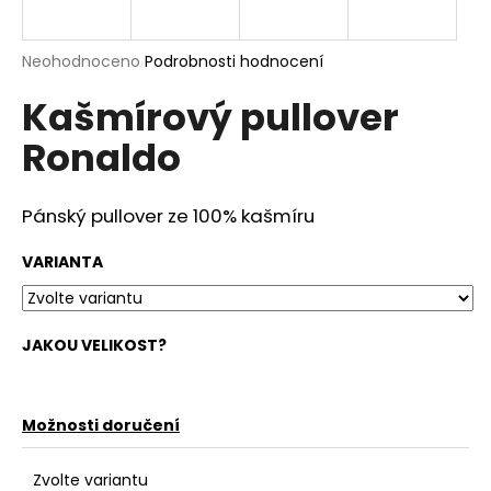
a
j
Průměrné
Neohodnoceno
Podrobnosti hodnocení
í
hodnocení
Kašmírový pullover
produktu
t
je
?
Ronaldo
0,0
z
5
hvězdiček.
Pánský p
ullover
ze
100% kašmíru
HLEDAT
VARIANTA
JAKOU VELIKOST?
D
o
p
o
Možnosti doručení
r
u
Zvolte variantu