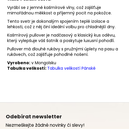
Vyrábí se z jemné kašmírové vlny, což zajišťuje
mimořádnou měkkost a příjemný pocit na pokožce.
Tento svetr je dokonalým spojením teplé izolace a
lehkosti, což z něj činí ideální volbu pro chladnější dny.
Kašmírový pullover je nadčasový a klasický kus oděvu,
který vylepšuje váš šatník a poskytuje luxusní pohodlí.
Pullover má dlouhé rukávy s pružnými úplety na pasu a
rukávech, což zajišťuje pohodlné nošení.
Vyrobeno:
v Mongolsku
Tabulka velikostí:
Tabulka velikostí Pánské
Z
á
Odebírat newsletter
p
Nezmeškejte žádné novinky či slevy!
a