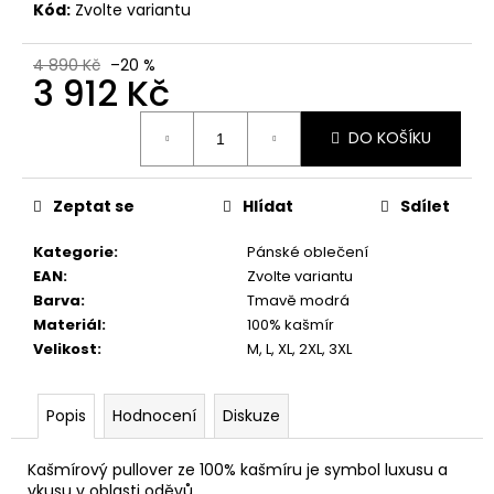
č
Kód:
Zvolte variantu
u
j
4 890 Kč
–20 %
e
3 912 Kč
m
Měrná
e
DO KOŠÍKU
cena:
Zeptat se
Hlídat
Sdílet
Kategorie
:
Pánské oblečení
EAN
:
Zvolte variantu
Barva
:
Tmavě modrá
Materiál
:
100% kašmír
Velikost
:
M, L, XL, 2XL, 3XL
Popis
Hodnocení
Diskuze
Kašmírový pullover ze 100% kašmíru je symbol luxusu a
vkusu v oblasti oděvů.