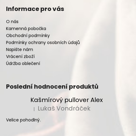
Informace pro vás
O nás
Kamenná pobočka
Obchodní podmínky
Podmínky ochrany osobních údajů
Napište nám
Vrácení zboží
Údržba oblečení
Poslední hodnocení produktů
Kašmírový pullover Alex
Lukaš Vondráček
|
Hodnocení produktu je 5 z 5 hvězdiček.
Velice pohodlný.