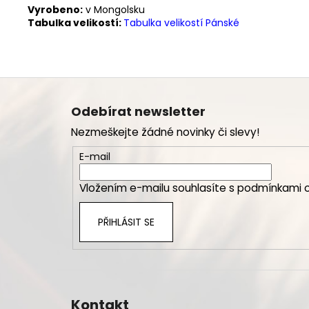
Vyrobeno:
v Mongolsku
Tabulka velikostí:
Tabulka velikostí Pánské
Z
á
Odebírat newsletter
p
Nezmeškejte žádné novinky či slevy!
a
t
E-mail
í
Vložením e-mailu souhlasíte s
podmínkami o
PŘIHLÁSIT SE
Kontakt