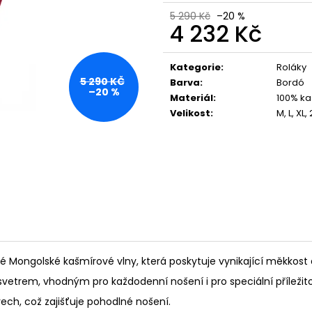
5 290 Kč
–20 %
4 232 Kč
Měrná
cena:
Kategorie
:
Roláky
5 290 KČ
Barva
:
Bordó
–20 %
Materiál
:
100% ka
Velikost
:
M, L, XL,
é Mongolské kašmírové vlny, která poskytuje vynikající měkkost a
svetrem, vhodným pro každodenní nošení i pro speciální příležito
ech, což zajišťuje pohodlné nošení.