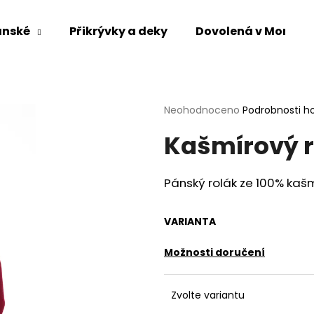
ánské
Přikrývky a deky
Dovolená v Mongol
Co potřebujete najít?
Průměrné
Neohodnoceno
Podrobnosti h
hodnocení
HLEDAT
Kašmírový r
produktu
je
0,0
z
Pánský rolák
ze
100% kaš
5
Doporučujeme
hvězdiček.
VARIANTA
Možnosti doručení
Zvolte variantu