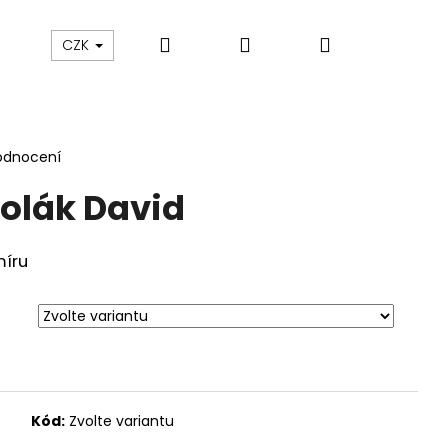
Hledat
Přihlášení
Nákupní
sku
O nás
Blog
Údržba oblečení
CZK
košík
odnocení
olák David
míru
Kód:
Zvolte variantu