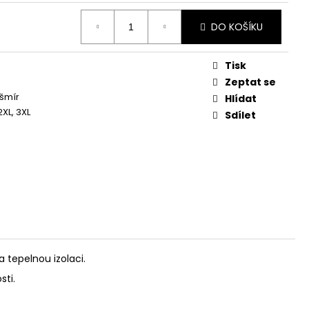
DO KOŠÍKU
Tisk
Zeptat se
šmír
Hlídat
 2XL, 3XL
Sdílet
 tepelnou izolaci.
sti.