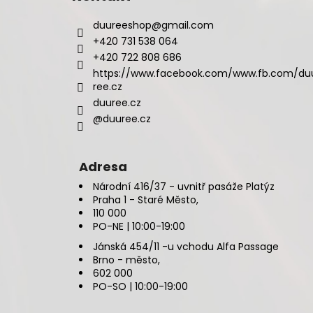
duureeshop
@
gmail.com
+420 731 538 064
+420 722 808 686
https://www.facebook.com/www.fb.com/du
ree.cz
duuree.cz
@duuree.cz
Adresa
Národní 416/37 - uvnitř pasáže Platýz
Praha 1 - Staré Město,
110 000
PO-NE | 10:00-19:00
Jánská 454/11 -u vchodu Alfa Passage
Brno - město,
602 000
PO-SO | 10:00-19:00