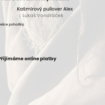
Kašmírový pullover Alex
Lukaš Vondráček
|
Hodnocení produktu je 5 z 5 hvězdiček.
elice pohodlný.
Přijímáme online platby