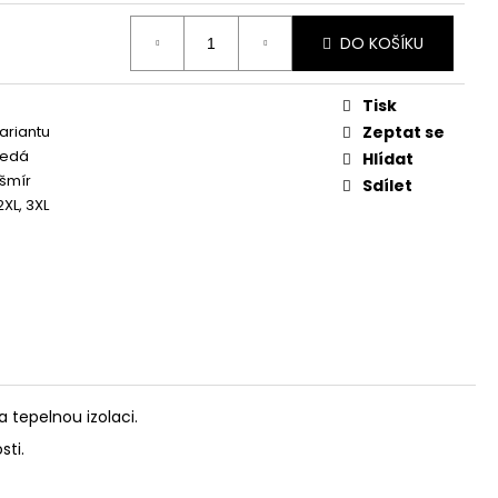
DO KOŠÍKU
Tisk
variantu
Zeptat se
šedá
Hlídat
šmír
Sdílet
 2XL, 3XL
 tepelnou izolaci.
sti.