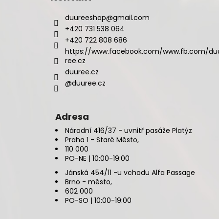
duureeshop
@
gmail.com
+420 731 538 064
+420 722 808 686
https://www.facebook.com/www.fb.com/du
ree.cz
duuree.cz
@duuree.cz
Adresa
Národní 416/37 - uvnitř pasáže Platýz
Praha 1 - Staré Město,
110 000
PO-NE | 10:00-19:00
Jánská 454/11 -u vchodu Alfa Passage
Brno - město,
602 000
PO-SO | 10:00-19:00