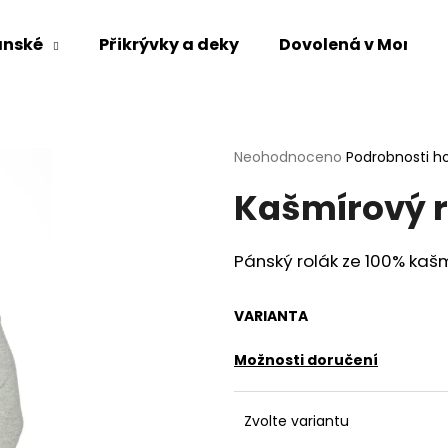
ánské
Přikrývky a deky
Dovolená v Mongol
Co potřebujete najít?
Průměrné
Neohodnoceno
Podrobnosti h
hodnocení
HLEDAT
Kašmírový r
produktu
je
0,0
z
Pánský rolák
ze
100% kaš
5
Doporučujeme
hvězdiček.
VARIANTA
Možnosti doručení
Zvolte variantu