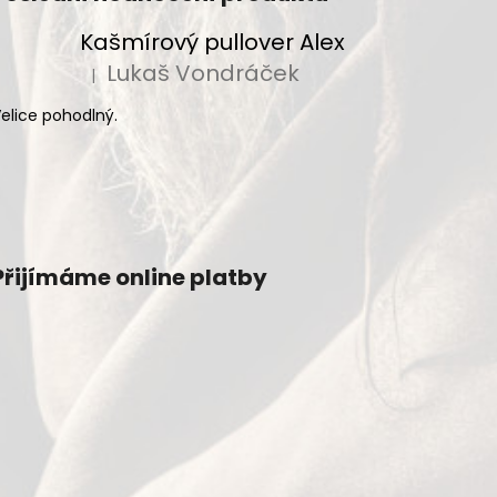
Kašmírový pullover Alex
Lukaš Vondráček
|
Hodnocení produktu je 5 z 5 hvězdiček.
elice pohodlný.
Přijímáme online platby