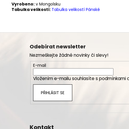
Vyrobeno:
v Mongolsku
Tabulka velikostí:
Tabulka velikostí Pánské
Z
á
Odebírat newsletter
p
Nezmeškejte žádné novinky či slevy!
a
t
E-mail
í
Vložením e-mailu souhlasíte s
podmínkami o
PŘIHLÁSIT SE
Kontakt