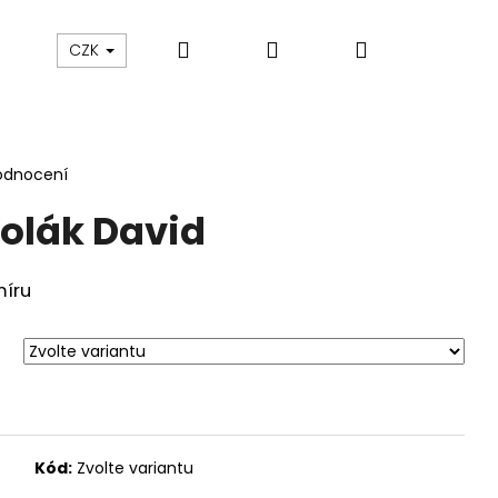
Hledat
Přihlášení
Nákupní
sku
O nás
Blog
Údržba oblečení
CZK
košík
odnocení
olák David
míru
Kód:
Zvolte variantu