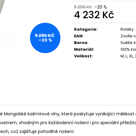
5 290 Kč
–20 %
4 232 Kč
Měrná
cena:
Kategorie
:
Roláky
5 290 KČ
EAN
:
Zvolte 
–20 %
Barva
:
Světle 
Materiál
:
100% ka
Velikost
:
M, L, XL,
é Mongolské kašmírové vlny, která poskytuje vynikající měkkost a
svetrem, vhodným pro každodenní nošení i pro speciální příležito
ech, což zajišťuje pohodlné nošení.