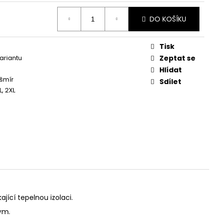
DO KOŠÍKU
Tisk
variantu
Zeptat se
Hlídat
šmír
Sdílet
XL, 2XL
ící tepelnou izolaci.
ým.