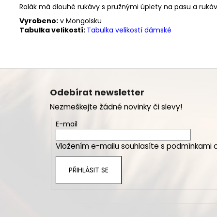
Rolák má dlouhé rukávy s pružnými úplety na pasu a rukáv
Vyrobeno:
v Mongolsku
Tabulka velikostí:
Tabulka velikostí dámské
Z
á
Odebírat newsletter
p
Nezmeškejte žádné novinky či slevy!
a
t
E-mail
í
Vložením e-mailu souhlasíte s
podmínkami o
PŘIHLÁSIT SE