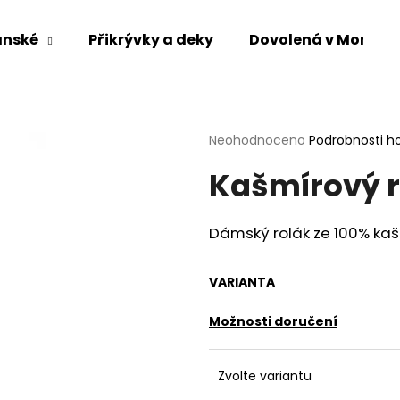
ánské
Přikrývky a deky
Dovolená v Mongol
Co potřebujete najít?
Průměrné
Neohodnoceno
Podrobnosti h
hodnocení
HLEDAT
Kašmírový 
produktu
je
0,0
z
Dámský rolák
ze
100% kaš
5
Doporučujeme
hvězdiček.
VARIANTA
Možnosti doručení
Zvolte variantu