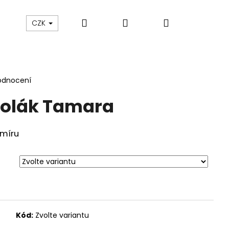
Hledat
Přihlášení
Nákupní
sku
O nás
Blog
Údržba oblečení
CZK
košík
odnocení
rolák Tamara
míru
Kód:
Zvolte variantu