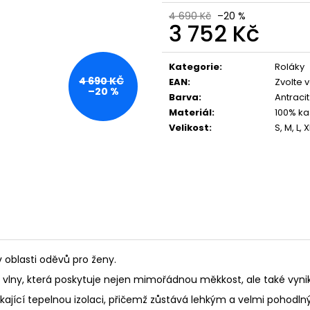
4 690 Kč
–20 %
3 752 Kč
Měrná
cena:
Kategorie
:
Roláky
4 690 KČ
EAN
:
Zvolte 
–20 %
Barva
:
Antracit
Materiál
:
100% ka
Velikost
:
S, M, L, 
 oblasti oděvů pro ženy.
lny, která poskytuje nejen mimořádnou měkkost, ale také vynikaj
ikající tepelnou izolaci, přičemž zůstává lehkým a velmi pohodln