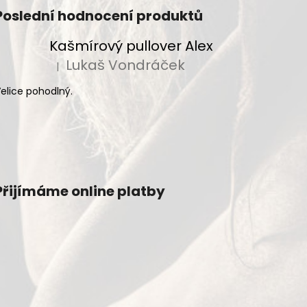
Poslední hodnocení produktů
Kašmírový pullover Alex
Lukaš Vondráček
|
Hodnocení produktu je 5 z 5 hvězdiček.
elice pohodlný.
Přijímáme online platby