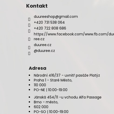
Kontakt
duureeshop
@
gmail.com
+420 731 538 064
+420 722 808 686
https://www.facebook.com/www.fb.com/du
ree.cz
duuree.cz
@duuree.cz
Adresa
Národní 416/37 - uvnitř pasáže Platýz
Praha 1 - Staré Město,
110 000
PO-NE | 10:00-19:00
Jánská 454/11 -u vchodu Alfa Passage
Brno - město,
602 000
PO-SO | 10:00-19:00