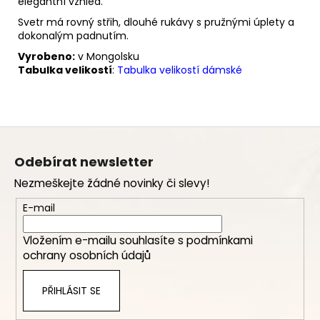
elegantní vzhled.
Svetr má rovný střih, dlouhé rukávy s pružnými úplety a
dokonalým padnutím.
Vyrobeno:
v Mongolsku
Tabulka velikostí
:
Tabulka velikostí dámské
Z
á
Odebírat newsletter
p
Nezmeškejte žádné novinky či slevy!
a
t
E-mail
í
Vložením e-mailu souhlasíte s
podmínkami
ochrany osobních údajů
PŘIHLÁSIT SE