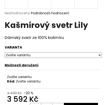
a
j
Průměrné
Neohodnoceno
Podrobnosti hodnocení
í
hodnocení
Kašmírový svetr Lily
produktu
t
je
?
0,0
z
Dámský svetr
ze
100% kašmíru
5
hvězdiček.
VARIANTA
HLEDAT
Možnosti doručení
D
Zvolte variantu
o
Kód:
Zvolte variantu
p
o
4 490 Kč
–20 %
r
3 592 Kč
u
Měrná