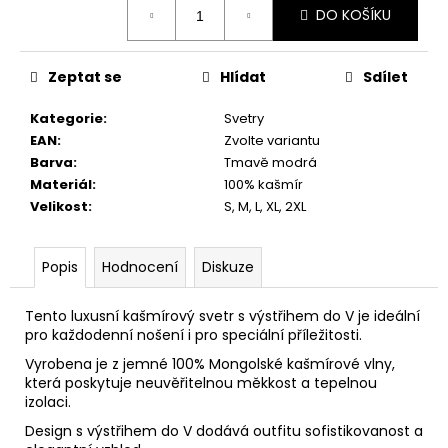
č
DO KOŠÍKU
cena:
u
j
e
Zeptat se
Hlídat
Sdílet
m
e
Kategorie
:
Svetry
EAN
:
Zvolte variantu
Barva
:
Tmavě modrá
Materiál
:
100% kašmír
Velikost
:
S, M, L, XL, 2XL
Popis
Hodnocení
Diskuze
Tento luxusní kašmírový svetr s výstřihem do V je ideální
pro každodenní nošení i pro speciální příležitosti.
Vyrobena je z jemné 100% Mongolské kašmírové vlny,
která poskytuje neuvěřitelnou měkkost a tepelnou
izolaci.
Design s výstřihem do V dodává outfitu sofistikovanost a