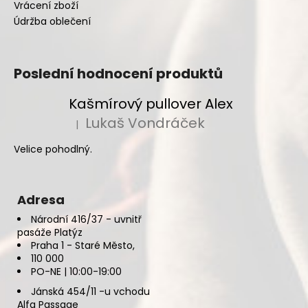
Vrácení zboží
Údržba oblečení
Poslední hodnocení produktů
Kašmírový pullover Alex
Lukaš Vondráček
|
Hodnocení produktu je 5 z 5 hvězdiček.
Velice pohodlný.
Adresa
Národní 416/37 - uvnitř
pasáže Platýz
Praha 1 - Staré Město,
110 000
PO-NE | 10:00-19:00
Jánská 454/11 -u vchodu
Alfa Passage