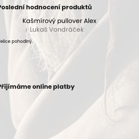
Poslední hodnocení produktů
Kašmírový pullover Alex
Lukaš Vondráček
|
Hodnocení produktu je 5 z 5 hvězdiček.
elice pohodlný.
Přijímáme online platby