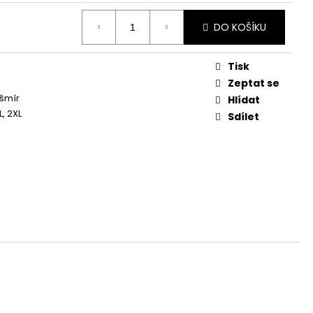
DO KOŠÍKU
Tisk
Zeptat se
šmír
Hlídat
XL, 2XL
Sdílet