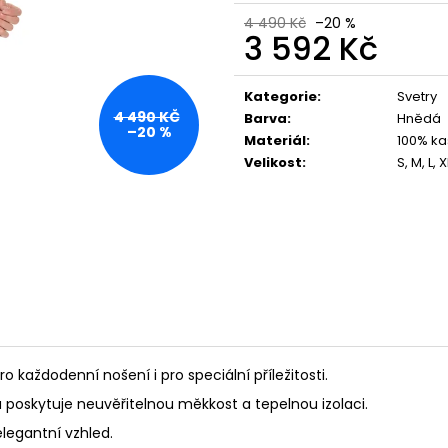
4 490 Kč
–20 %
3 592 Kč
Měrná
cena:
Kategorie
:
Svetry
4 490 KČ
Barva
:
Hnědá
–20 %
Materiál
:
100% ka
Velikost
:
S, M, L, 
o každodenní nošení i pro speciální příležitosti.
 poskytuje neuvěřitelnou měkkost a tepelnou izolaci.
elegantní vzhled.