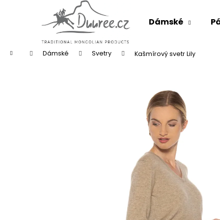
K
Přejít
na
o
Dámské
P
obsah
Zpět
Zpět
š
do
do
í
k
Domů
obchodu
obchodu
Dámské
Svetry
Kašmírový svetr Lily