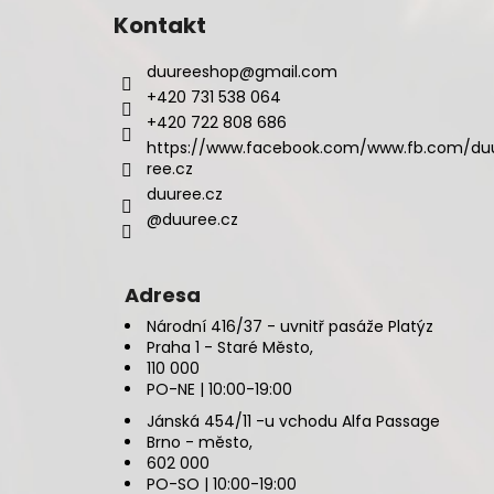
Kontakt
duureeshop
@
gmail.com
+420 731 538 064
+420 722 808 686
https://www.facebook.com/www.fb.com/du
ree.cz
duuree.cz
@duuree.cz
Adresa
Národní 416/37 - uvnitř pasáže Platýz
Praha 1 - Staré Město,
110 000
PO-NE | 10:00-19:00
Jánská 454/11 -u vchodu Alfa Passage
Brno - město,
602 000
PO-SO | 10:00-19:00