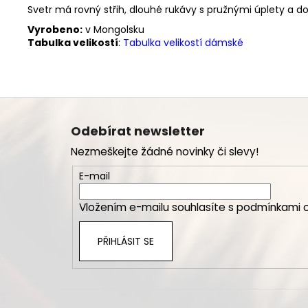
Svetr má rovný střih, dlouhé rukávy s pružnými úplety a 
Vyrobeno:
v Mongolsku
Tabulka velikostí
:
Tabulka velikostí dámské
Z
á
Odebírat newsletter
p
Nezmeškejte žádné novinky či slevy!
a
t
E-mail
í
Vložením e-mailu souhlasíte s
podmínkami o
PŘIHLÁSIT SE