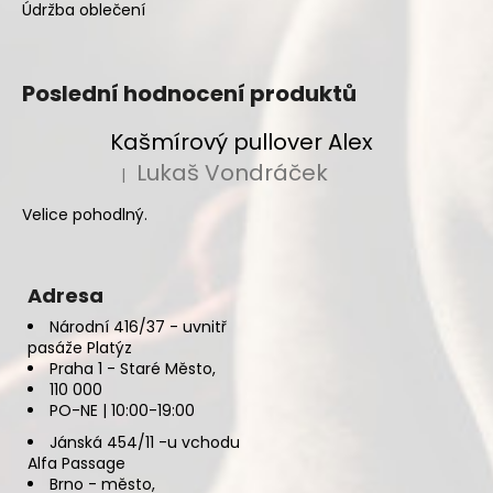
Údržba oblečení
Poslední hodnocení produktů
Kašmírový pullover Alex
Lukaš Vondráček
|
Hodnocení produktu je 5 z 5 hvězdiček.
Velice pohodlný.
Adresa
Národní 416/37 - uvnitř
pasáže Platýz
Praha 1 - Staré Město,
110 000
PO-NE | 10:00-19:00
Jánská 454/11 -u vchodu
Alfa Passage
Brno - město,