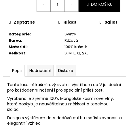
č
DO KOŠÍKU
cena:
u
j
e
Zeptat se
Hlídat
Sdílet
m
e
Kategorie
:
Svetry
Barva
:
Růžová
Materiál
:
100% kašmír
Velikost
:
S, M, L, XL, 2XL
Popis
Hodnocení
Diskuze
Tento luxusní kašmírový svetr s výstřihem do V je ideální
pro každodenní nošení i pro speciální příležitosti.
Vyrobena je z jemné 100% Mongolské kašmírové vlny,
která poskytuje neuvěřitelnou měkkost a tepelnou
izolaci.
Design s výstřihem do V dodává outfitu sofistikovanost a
elegantní vzhled.