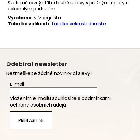
Svetr má rovný střih, dlouhé rukávy s pružnými úplety a
dokonalým padnutím.
Vyrobeno:
v Mongolsku
Tabulka velikostí
:
Tabulka velikostí dámské
Z
á
Odebírat newsletter
p
Nezmeškejte žádné novinky či slevy!
a
t
E-mail
í
Vložením e-mailu souhlasíte s
podmínkami
ochrany osobních údajů
PŘIHLÁSIT SE