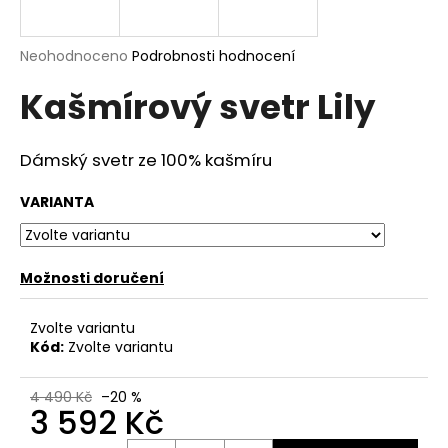
a
j
Průměrné
Neohodnoceno
Podrobnosti hodnocení
í
hodnocení
Kašmírový svetr Lily
produktu
t
je
?
0,0
z
Dámský svetr
ze
100% kašmíru
5
hvězdiček.
VARIANTA
HLEDAT
Možnosti doručení
D
Zvolte variantu
o
Kód:
Zvolte variantu
p
o
4 490 Kč
–20 %
r
3 592 Kč
u
Měrná