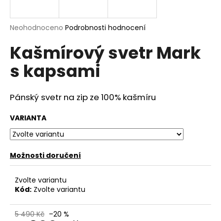
a
j
Průměrné
Neohodnoceno
Podrobnosti hodnocení
í
hodnocení
Kašmírový svetr Mark
produktu
t
je
?
s kapsami
0,0
z
5
hvězdiček.
Pánský svetr na zip
ze
100% kašmíru
HLEDAT
VARIANTA
Možnosti doručení
D
o
p
Zvolte variantu
o
Kód:
Zvolte variantu
r
u
5 490 Kč
–20 %