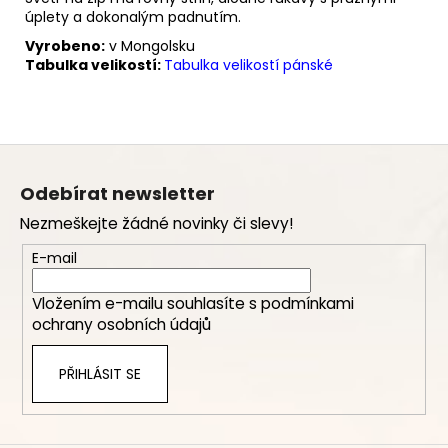
úplety a dokonalým padnutím.
Vyrobeno:
v Mongolsku
Tabulka velikostí:
Tabulka velikostí pánské
Z
á
Odebírat newsletter
p
Nezmeškejte žádné novinky či slevy!
a
t
E-mail
í
Vložením e-mailu souhlasíte s
podmínkami
ochrany osobních údajů
PŘIHLÁSIT SE