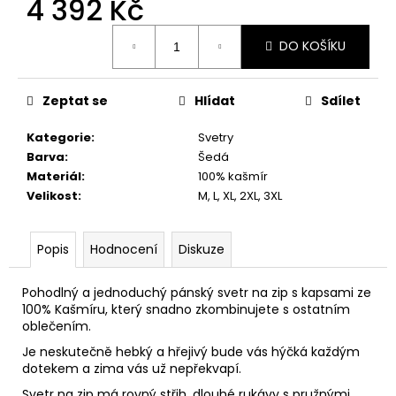
4 392 Kč
č
u
Měrná
j
DO KOŠÍKU
cena:
e
m
e
Zeptat se
Hlídat
Sdílet
Kategorie
:
Svetry
Barva
:
Šedá
Materiál
:
100% kašmír
Velikost
:
M, L, XL, 2XL, 3XL
Popis
Hodnocení
Diskuze
Pohodlný a jednoduchý pánský svetr na zip s kapsami ze
100% Kašmíru, který snadno zkombinujete s ostatním
oblečením.
Je neskutečně hebký a hřejivý bude vás hýčká každým
dotekem a zima vás už nepřekvapí.
Svetr na zip má rovný střih, dlouhé rukávy s pružnými