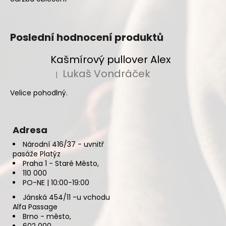
Poslední hodnocení produktů
Kašmírový pullover Alex
Lukaš Vondráček
|
Hodnocení produktu je 5 z 5 hvězdiček.
Velice pohodlný.
Adresa
Národní 416/37 - uvnitř
pasáže Platýz
Praha 1 - Staré Město,
110 000
PO-NE | 10:00-19:00
Jánská 454/11 -u vchodu
Alfa Passage
Brno - město,
602 000