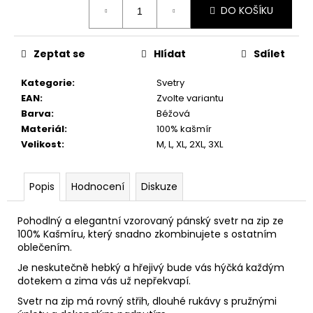
č
DO KOŠÍKU
cena:
u
j
e
Zeptat se
Hlídat
Sdílet
m
e
Kategorie
:
Svetry
EAN
:
Zvolte variantu
Barva
:
Béžová
Materiál
:
100% kašmír
Velikost
:
M, L, XL, 2XL, 3XL
Popis
Hodnocení
Diskuze
Pohodlný a elegantní vzorovaný pánský svetr na zip ze
100% Kašmíru, který snadno zkombinujete s ostatním
oblečením.
Je neskutečně hebký a hřejivý bude vás hýčká každým
dotekem a zima vás už nepřekvapí.
Svetr na zip má rovný střih, dlouhé rukávy s pružnými