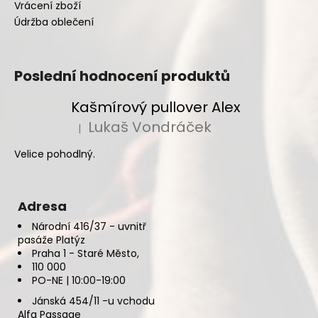
Vrácení zboží
Údržba oblečení
Poslední hodnocení produktů
Kašmírový pullover Alex
Lukaš Vondráček
|
Hodnocení produktu je 5 z 5 hvězdiček.
Velice pohodlný.
Adresa
Národní 416/37 - uvnitř
pasáže Platýz
Praha 1 - Staré Město,
110 000
PO-NE | 10:00-19:00
Jánská 454/11 -u vchodu
Alfa Passage