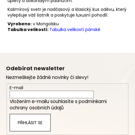
úplety a dokonalým padnutím.
Kašmírový svetr je nadčasový a klasický kus oděvu, který
vylepšuje váš šatník a poskytuje luxusní pohodlí.
Vyrobeno:
v Mongolsku
Tabulka velikostí:
Tabulka velikostí pánské
Z
á
Odebírat newsletter
p
Nezmeškejte žádné novinky či slevy!
a
t
E-mail
í
Vložením e-mailu souhlasíte s
podmínkami
ochrany osobních údajů
PŘIHLÁSIT SE