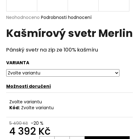
a
j
Průměrné
Neohodnoceno
Podrobnosti hodnocení
í
hodnocení
Kašmírový svetr Merlin
produktu
t
je
?
0,0
z
Pánský svetr na zip
ze
100% kašmíru
5
hvězdiček.
VARIANTA
HLEDAT
Možnosti doručení
D
Zvolte variantu
o
Kód:
Zvolte variantu
p
o
5 490 Kč
–20 %
r
4 392 Kč
u
Měrná