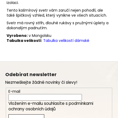
izolaci.
Tento kašmírový svetr vám zaručí nejen pohodlí, ale
také špičkový vzhled, který vynikne ve všech situacích.
Svetr má rovný střih, dlouhé rukávy s pružnými úplety a
dokonalým padnutím.
Vyrobeno:
v Mongolsku
Tabulka velikostí
:
Tabulka velikostí dámské
Z
á
Odebírat newsletter
p
Nezmeškejte žádné novinky či slevy!
a
t
E-mail
í
Vložením e-mailu souhlasíte s
podmínkami
ochrany osobních údajů