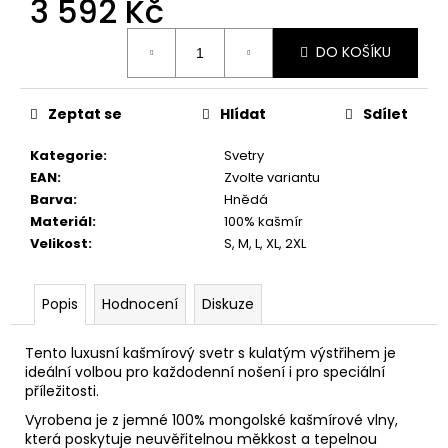
3 592 Kč
č
u
Měrná
j
DO KOŠÍKU
cena:
e
m
e
Zeptat se
Hlídat
Sdílet
Kategorie
:
Svetry
EAN
:
Zvolte variantu
Barva
:
Hnědá
Materiál
:
100% kašmír
Velikost
:
S, M, L, XL, 2XL
Popis
Hodnocení
Diskuze
Tento luxusní kašmírový svetr s kulatým výstřihem je
ideální volbou pro každodenní nošení i pro speciální
příležitosti.
Vyrobena je z jemné 100% mongolské kašmírové vlny,
která poskytuje neuvěřitelnou měkkost a tepelnou