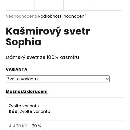
a
j
Průměrné
Neohodnoceno
Podrobnosti hodnocení
í
hodnocení
Kašmírový svetr
produktu
t
je
?
Sophia
0,0
z
5
hvězdiček.
Dámský svetr
ze
100% kašmíru
HLEDAT
VARIANTA
Možnosti doručení
D
o
p
Zvolte variantu
o
Kód:
Zvolte variantu
r
u
4 490 Kč
–20 %