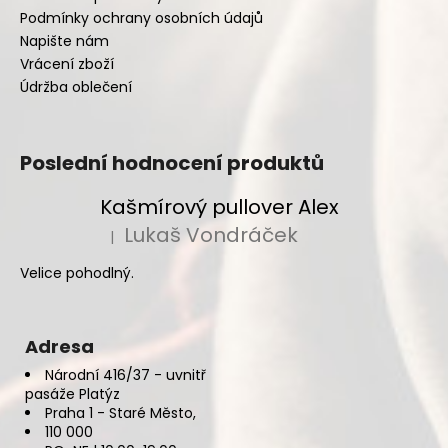
Podmínky ochrany osobních údajů
Napište nám
Vrácení zboží
Údržba oblečení
Poslední hodnocení produktů
Kašmírový pullover Alex
Lukaš Vondráček
|
Hodnocení produktu je 5 z 5 hvězdiček.
Velice pohodlný.
Adresa
Národní 416/37 - uvnitř
pasáže Platýz
Praha 1 - Staré Město,
110 000