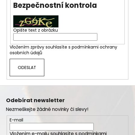
Bezpečnostní kontrola
a
j
í
t
Opište text z obrázku
?
Vložením zprávy souhlasíte s
podmínkami ochrany
osobních údajů
ODESLAT
HLEDAT
Z
á
D
Odebírat newsletter
o
p
p
Nezmeškejte žádné novinky či slevy!
a
o
t
E-mail
r
í
u
Vložením e-mailu souhlasíte s
podmínkami