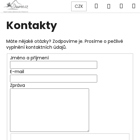
K
Přejít
Hledat
Náku
M
Přihlášen
CZK
na
o
obsah
Zpět
Zpět
košík
š
Kontakty
í
C
k
o
Máte nějaké otázky? Zodpovíme je. Prosíme o pečlivé
vyplnění kontaktních údajů.
p
o
Jméno a příjmení
t
E-mail
ř
e
Zpráva
b
u
j
e
t
e
n