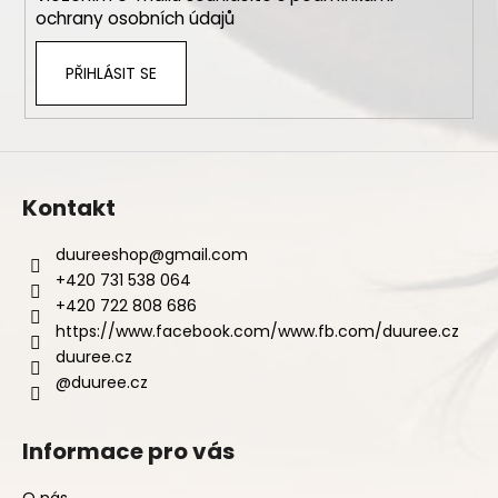
č
ochrany osobních údajů
u
j
e
PŘIHLÁSIT SE
m
e
Kontakt
duureeshop
@
gmail.com
+420 731 538 064
+420 722 808 686
https://www.facebook.com/www.fb.com/duuree.cz
duuree.cz
@duuree.cz
Informace pro vás
O nás