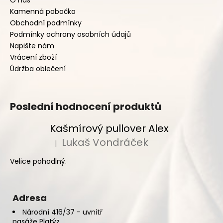
Kamenná pobočka
Obchodní podmínky
Podmínky ochrany osobních údajů
Napište nám
Vrácení zboží
Údržba oblečení
Poslední hodnocení produktů
Kašmírový pullover Alex
Lukaš Vondráček
|
Hodnocení produktu je 5 z 5 hvězdiček.
Velice pohodlný.
Adresa
Národní 416/37 - uvnitř
pasáže Platýz