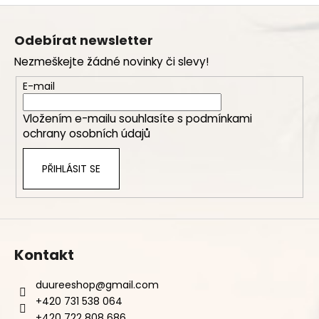
Z
á
Odebírat newsletter
p
Nezmeškejte žádné novinky či slevy!
a
t
E-mail
í
Vložením e-mailu souhlasíte s
podmínkami
ochrany osobních údajů
PŘIHLÁSIT SE
Kontakt
duureeshop
@
gmail.com
+420 731 538 064
+420 722 808 686