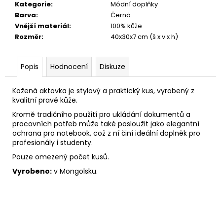
č
Kategorie
:
Módní doplňky
u
Barva
:
Černá
j
Vnější materiál
:
100% kůže
e
Rozměr
:
40x30x7 cm (š x v x h)
m
e
Popis
Hodnocení
Diskuze
Kožená aktovka je stylový a praktický kus, vyrobený z
kvalitní pravé kůže.
Kromě tradičního použití pro ukládání dokumentů a
pracovních potřeb může také posloužit jako elegantní
ochrana pro notebook, což z ní činí ideální doplněk pro
profesionály i studenty.
Pouze omezený počet kusů.
Vyrobeno:
v Mongolsku.