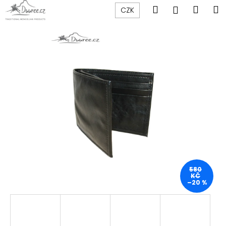
K
Přejít
Hledat
Náku
M
Přihlášen
CZK
na
o
obsah
Zpět
Zpět
košík
š
í
C
k
o
p
o
t
ř
e
b
u
j
580
KČ
e
–20 %
t
e
n