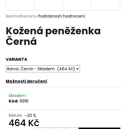
a
j
Průměrné
Neohodnoceno
Podrobnosti hodnocení
í
hodnocení
Kožená peněženka
produktu
t
je
?
Černá
0,0
z
5
hvězdiček.
VARIANTA
HLEDAT
Možnosti doručení
D
Skladem
o
Kód:
9916
p
o
580 Kč
–20 %
r
464 Kč
u