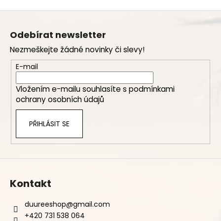
Z
á
Odebírat newsletter
p
Nezmeškejte žádné novinky či slevy!
a
t
E-mail
í
Vložením e-mailu souhlasíte s
podmínkami
ochrany osobních údajů
PŘIHLÁSIT SE
Kontakt
duureeshop
@
gmail.com
+420 731 538 064