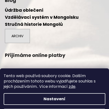
Blog
Údržba oblečení
Vzdělávací systém v Mongolsku
Stručná historie Mongolů
ARCHIV
Přijímáme online platby
Tento web používá soubory cookie. Dalším
procházením tohoto webu vyjadřujete souhlas s
Vytvořil Shoptet
jejich používáním.. Více informací
zde
.
Copyright 2026
Duuree.cz
. Všechna práva vyhrazena.
Nastavení