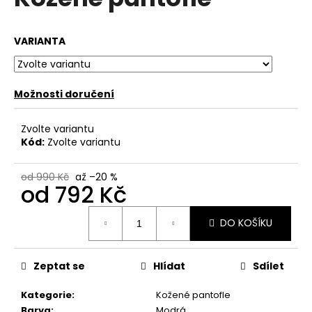
je
a
0,0
z
j
VARIANTA
5
í
hvězdiček.
t
?
Možnosti doručení
Zvolte variantu
Kód:
Zvolte variantu
HLEDAT
od 990 Kč
až –20 %
od
792 Kč
Měrná
D
DO KOŠÍKU
cena:
o
p
o
Zeptat se
Hlídat
Sdílet
r
Kategorie
:
Kožené pantofle
u
Barva
:
Modrá