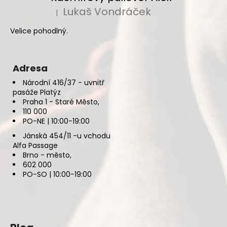
Lukaš Vondráček
|
Hodnocení produktu je 5 z 5 hvězdiček.
Velice pohodlný.
Adresa
Národní 416/37 - uvnitř
pasáže Platýz
Praha 1 - Staré Město,
110 000
PO-NE | 10:00-19:00
Jánská 454/11 -u vchodu
Alfa Passage
Brno - město,
602 000
PO-SO | 10:00-19:00