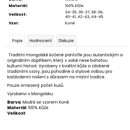
č
Materiál
:
100% kůže
u
34-35, 36-37, 38-39,
j
Velikost
:
40-41, 42-43, 44-45
e
Vzor
:
Koně
m
e
Popis
Hodnocení
Diskuze
Tradiční mongolské kožené pantofle jsou autentickým a
originálním doplňkem, který v sobě nese bohatou
kulturní historii. Vyrobeny z kvalitní kůže a zdobené
tradičními vzory, jsou pohodlné a stylové volbou pro
každodenní nošení s důrazem na místní tradice.
Pouze omezený počet kusů.
Vyrobeno v Mongolsku.
Barva
: Modrá se vzorem Koně
Materiál
: 100% Kůže
Velikost
: