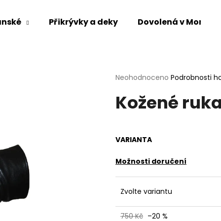
ánské
Přikrývky a deky
Dovolená v Mongol
Co potřebujete najít?
Průměrné
Neohodnoceno
Podrobnosti h
hodnocení
HLEDAT
Kožené ruk
produktu
je
0,0
z
5
Doporučujeme
VARIANTA
hvězdiček.
Možnosti doručení
Zvolte variantu
750 Kč
–20 %