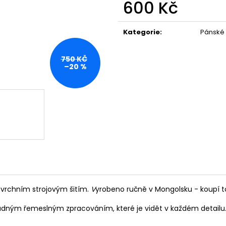
600 Kč
Měrná
cena:
Kategorie
:
Pánské
750 KČ
–20 %
é vrchním strojovým šitím.
V
yrobeno ručně v Mongolsku - koupí t
ladným řemeslným zpracováním, které je vidět v každém detailu