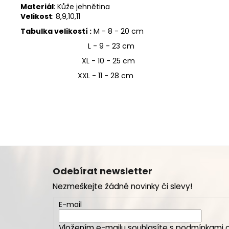
Materiál
: Kůže jehnětina
Velikost
: 8,9,10,11
Tabulka velikostí :
M - 8 - 20 cm
L - 9 - 23 cm
XL - 10 - 25 cm
XXL - 11 - 28 cm
Z
á
Odebírat newsletter
p
Nezmeškejte žádné novinky či slevy!
a
t
E-mail
í
Vložením e-mailu souhlasíte s
podmínkami o