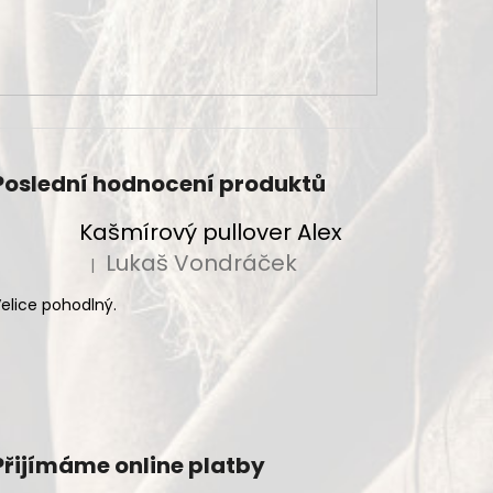
Poslední hodnocení produktů
Kašmírový pullover Alex
Lukaš Vondráček
|
Hodnocení produktu je 5 z 5 hvězdiček.
elice pohodlný.
Přijímáme online platby