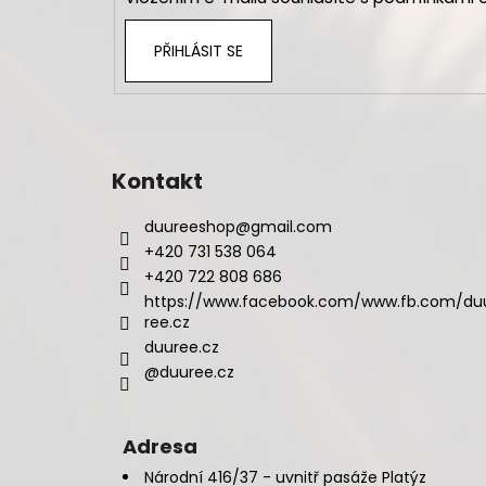
PŘIHLÁSIT SE
Kontakt
duureeshop
@
gmail.com
+420 731 538 064
+420 722 808 686
https://www.facebook.com/www.fb.com/du
ree.cz
duuree.cz
@duuree.cz
Adresa
Národní 416/37 - uvnitř pasáže Platýz