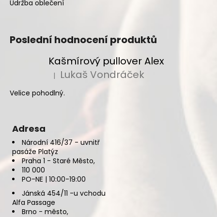
Údržba oblečení
Poslední hodnocení produktů
Kašmírový pullover Alex
Lukaš Vondráček
|
Hodnocení produktu je 5 z 5 hvězdiček.
Velice pohodlný.
Adresa
Národní 416/37 - uvnitř
pasáže Platýz
Praha 1 - Staré Město,
110 000
PO-NE | 10:00-19:00
Jánská 454/11 -u vchodu
Alfa Passage
Brno - město,