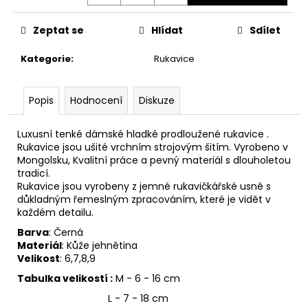
č
u
j
Zeptat se
Hlídat
Sdílet
e
Kategorie
:
Rukavice
m
e
Popis
Hodnocení
Diskuze
Luxusní tenké dámské hladké prodloužené rukavice .
Rukavice jsou ušité vrchním strojovým šitím. Vyrobeno v
Mongolsku, Kvalitní práce a pevný materiál s dlouholetou
tradicí.
Rukavice jsou vyrobeny z jemné rukavičkářské usně s
důkladným řemeslným zpracováním, které je vidět v
každém detailu.
Barva
: Černá
Materiál
: Kůže jehnětina
Velikost
: 6,7,8,9
Tabulka velikostí :
M - 6 - 16 cm
L - 7 - 18 cm