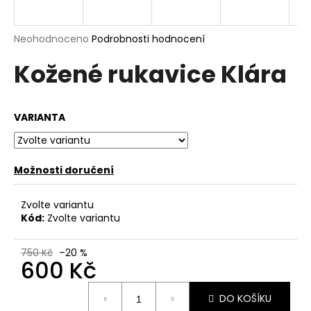
a
j
Průměrné
Neohodnoceno
Podrobnosti hodnocení
í
hodnocení
Kožené rukavice Klára
produktu
t
je
?
0,0
z
VARIANTA
5
hvězdiček.
HLEDAT
Možnosti doručení
Zvolte variantu
Kód:
Zvolte variantu
D
o
p
750 Kč
–20 %
600 Kč
o
r
Měrná
u
DO KOŠÍKU
cena: