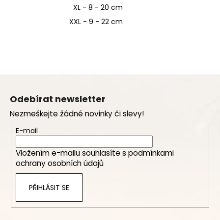
XL - 8 - 20 cm
XXL - 9 - 22 cm
Z
á
Odebírat newsletter
p
Nezmeškejte žádné novinky či slevy!
a
t
E-mail
í
Vložením e-mailu souhlasíte s
podmínkami
ochrany osobních údajů
PŘIHLÁSIT SE