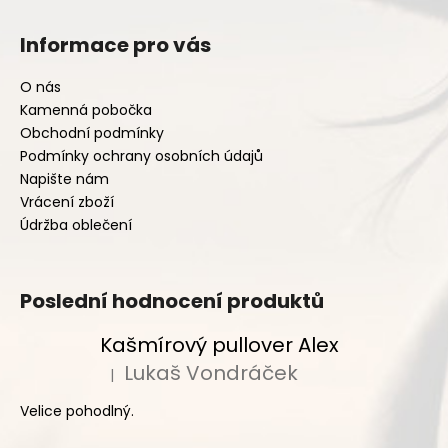
č
u
Informace pro vás
j
e
O nás
m
e
Kamenná pobočka
Obchodní podmínky
Podmínky ochrany osobních údajů
Napište nám
Vrácení zboží
Údržba oblečení
Poslední hodnocení produktů
Kašmírový pullover Alex
Lukaš Vondráček
|
Hodnocení produktu je 5 z 5 hvězdiček.
Velice pohodlný.