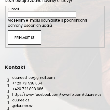
Nezmeškejte žádné novinky či slevy!
a
a
t
E-mail
j
í
í
Vložením e-mailu souhlasíte s
podmínkami
t
ochrany osobních údajů
?
PŘIHLÁSIT SE
HLEDAT
Kontakt
D
duureeshop
@
gmail.com
o
+420 731 538 064
p
+420 722 808 686
o
https://www.facebook.com/www.fb.com/duuree.cz
r
duuree.cz
u
@duuree.cz