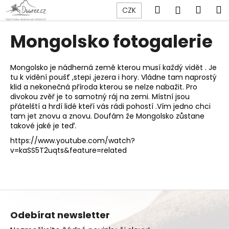
K
Přejít
Hledat
Náku
M
Přihlášen
CZK
na
o
obsah
Zpět
Zpět
košík
š
Mongolsko fotogalerie
í
C
k
o
Mongolsko je nádherná země kterou musí každý vidět . Je
tu k vidění poušť ,stepi ,jezera i hory. Vládne tam naprostý
p
klid a nekonečná příroda kterou se nelze nabažit. Pro
o
divokou zvěř je to samotný ráj na zemi. Místní jsou
t
přátelští a hrdí lidé kteří vás rádi pohostí .Vím jedno chci
tam jet znovu a znovu. Doufám že Mongolsko zůstane
ř
takové jaké je teď.
e
https://www.youtube.com/watch?
b
v=kaSS5T2uqts&feature=related
u
j
e
Z
t
á
e
Odebírat newsletter
p
n