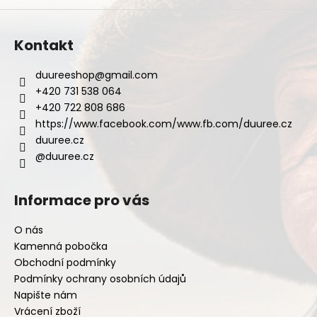
a
j
Kontakt
í
t
duureeshop
@
gmail.com
?
+420 731 538 064
+420 722 808 686
https://www.facebook.com/www.fb.com/duuree.cz
duuree.cz
@duuree.cz
HLEDAT
Informace pro vás
D
O nás
o
Kamenná pobočka
p
Obchodní podmínky
o
Podmínky ochrany osobních údajů
r
Napište nám
u
Vrácení zboží