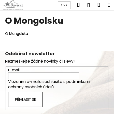
K
Přejít
Hledat
Náku
M
Přihlášen
CZK
na
o
obsah
Zpět
Zpět
košík
š
O Mongolsku
í
C
k
o
O Mongolsku
p
Z
o
á
t
Odebírat newsletter
p
ř
Nezmeškejte žádné novinky či slevy!
a
e
t
E-mail
b
í
u
Vložením e-mailu souhlasíte s
podmínkami
j
ochrany osobních údajů
e
t
PŘIHLÁSIT SE
e
n