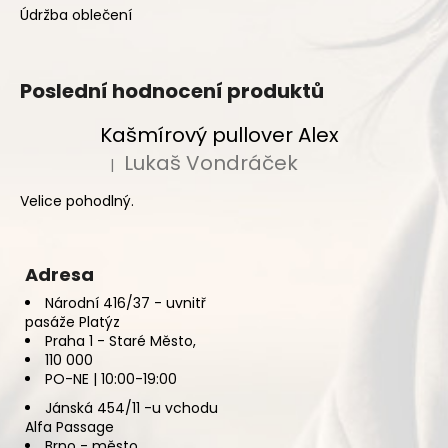
č
Údržba oblečení
u
j
e
Poslední hodnocení produktů
m
e
Kašmírový pullover Alex
Lukaš Vondráček
|
Hodnocení produktu je 5 z 5 hvězdiček.
Velice pohodlný.
Adresa
Národní 416/37 - uvnitř
pasáže Platýz
Praha 1 - Staré Město,
110 000
PO-NE | 10:00-19:00
Jánská 454/11 -u vchodu
Alfa Passage
Brno - město,