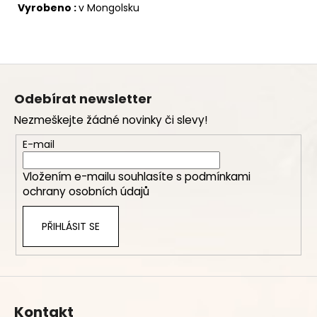
Vyrobeno :
v Mongolsku
Z
á
Odebírat newsletter
p
Nezmeškejte žádné novinky či slevy!
a
t
E-mail
í
Vložením e-mailu souhlasíte s
podmínkami
ochrany osobních údajů
PŘIHLÁSIT SE
Kontakt