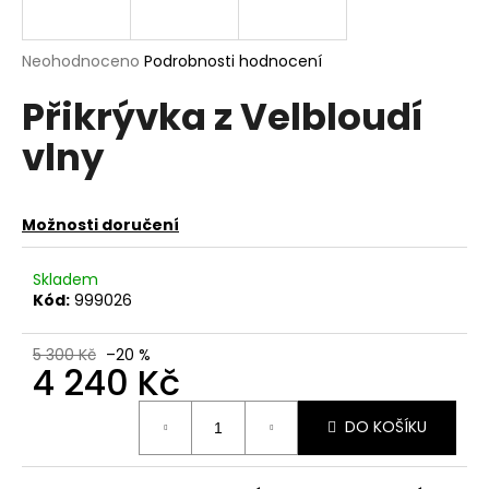
a
j
Průměrné
Neohodnoceno
Podrobnosti hodnocení
í
hodnocení
Přikrývka z Velbloudí
produktu
t
je
?
vlny
0,0
z
5
hvězdiček.
Možnosti doručení
HLEDAT
Skladem
Kód:
999026
D
5 300 Kč
–20 %
o
4 240 Kč
p
Měrná
o
DO KOŠÍKU
cena:
r
u