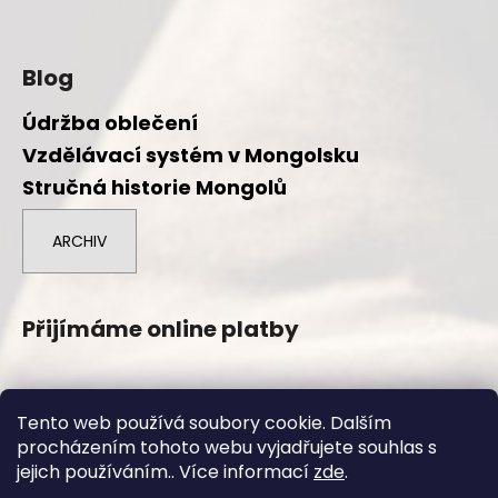
Blog
Údržba oblečení
Vzdělávací systém v Mongolsku
Stručná historie Mongolů
ARCHIV
Přijímáme online platby
Tento web používá soubory cookie. Dalším
procházením tohoto webu vyjadřujete souhlas s
Vytvořil Shoptet
jejich používáním.. Více informací
zde
.
Copyright 2026
Duuree.cz
. Všechna práva vyhrazena.