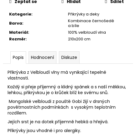
č
Zeptat se
Hlídat
Sdílet
u
j
Kategorie
:
Přikrývky a deky
e
Kombinace černošedé
Barva
:
a bíle
m
Materiál
:
100% velbloudí vlna
e
Rozměr
:
210x200 cm
Popis
Hodnocení
Diskuze
Přikrývka z Velbloudí vlny má vynikající tepelné
vlastnosti.
Každý si přeje příjemný a klidný spánek a s naší měkkou,
lehkou, přikrývkou je o krůček blíž ke svému snů.
Mongolské velbloudi z pouště Gobi žijí v drsných
povětrnostních podmínkách s vysokým teplotním
rozdílem.
Jejích srst je na dotek příjemně hebká a hřejivá.
Přikrývky jsou vhodné i pro alergiky.