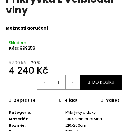
je
a
vlny
0,0
z
j
5
í
hvězdiček.
Možnosti doručení
t
?
Skladem
Kód:
999258
5 300 Kč
–20 %
4 240 Kč
HLEDAT
Měrná
DO KOŠÍKU
cena:
D
o
Zeptat se
Hlídat
Sdílet
p
o
Kategorie
:
Přikrývky a deky
r
Materiál
:
100% velbloudí vlna
u
Rozměr
:
210x200cm