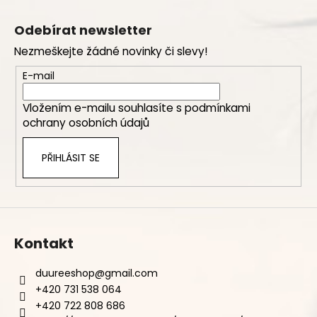
Z
á
Odebírat newsletter
p
Nezmeškejte žádné novinky či slevy!
a
t
E-mail
í
Vložením e-mailu souhlasíte s
podmínkami
ochrany osobních údajů
PŘIHLÁSIT SE
Kontakt
duureeshop
@
gmail.com
+420 731 538 064
+420 722 808 686