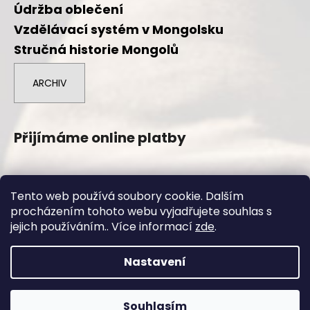
Údržba oblečení
Vzdělávací systém v Mongolsku
Stručná historie Mongolů
ARCHIV
Přijímáme online platby
Tento web používá soubory cookie. Dalším
procházením tohoto webu vyjadřujete souhlas s
Vytvořil Shoptet
jejich používáním.. Více informací
zde
.
Copyright 2026
Duuree.cz
. Všechna práva vyhrazena.
Nastavení
Souhlasím