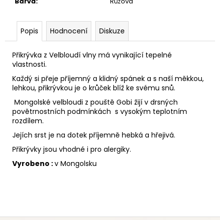
č
Barva
:
Růžová
u
j
Popis
Hodnocení
Diskuze
e
m
e
Přikrývka z Velbloudí vlny má vynikající tepelné
vlastnosti.
Každý si přeje příjemný a klidný spánek a s naší měkkou,
lehkou, přikrývkou je o krůček blíž ke svému snů.
Mongolské velbloudi z pouště Gobi žijí v drsných
povětrnostních podmínkách s vysokým teplotním
rozdílem.
Jejích srst je na dotek příjemně hebká a hřejivá.
Přikrývky jsou vhodné i pro alergiky.
Vyrobeno :
v Mongolsku