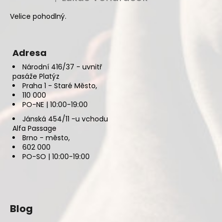
Hodnocení produktu je 5 z 5 hvězdiček.
Velice pohodlný.
Adresa
Národní 416/37 - uvnitř
pasáže Platýz
Praha 1 - Staré Město,
110 000
PO-NE | 10:00-19:00
Jánská 454/11 -u vchodu
Alfa Passage
Brno - město,
602 000
PO-SO | 10:00-19:00
Blog