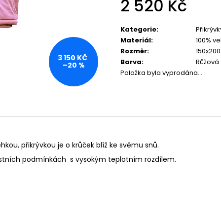
2 520 Kč
Měrná
cena:
Kategorie
:
Přikrýv
Materiál
:
100% ve
Rozměr
:
150x20
3 150 KČ
Barva
:
Růžová
–20 %
Položka byla vyprodána…
hkou, přikrývkou je o krůček blíž ke svému snů.
nostních podmínkách s vysokým teplotním rozdílem.