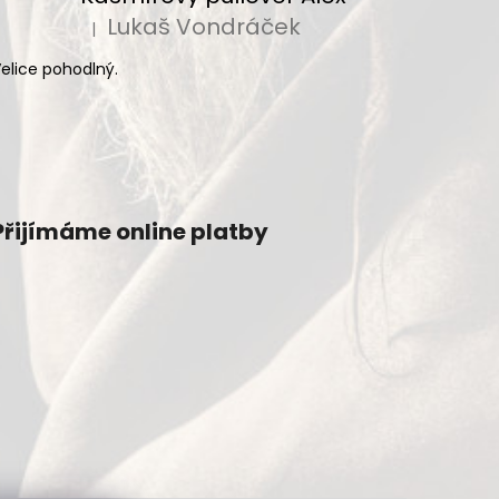
Lukaš Vondráček
|
Hodnocení produktu je 5 z 5 hvězdiček.
elice pohodlný.
Přijímáme online platby