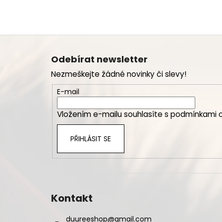
Z
á
Odebírat newsletter
p
Nezmeškejte žádné novinky či slevy!
a
t
E-mail
í
Vložením e-mailu souhlasíte s
podmínkami o
PŘIHLÁSIT SE
Kontakt
duureeshop
@
gmail.com