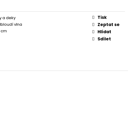
Tisk
ky a deky
lbloudí vlna
Zeptat se
0 cm
Hlídat
Sdílet