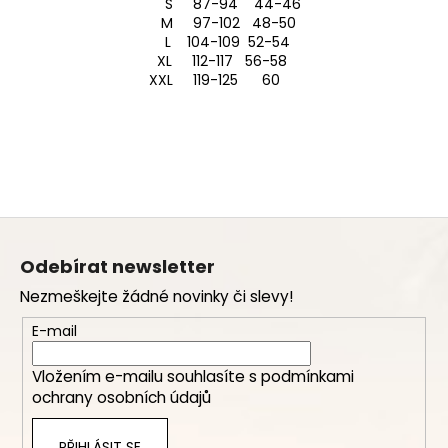
S 87-94 44-46
M 97-102 48-50
L 104-109 52-54
XL 112-117 56-58
XXL 119-125 60
Z
á
Odebírat newsletter
p
Nezmeškejte žádné novinky či slevy!
a
t
E-mail
í
Vložením e-mailu souhlasíte s
podmínkami
ochrany osobních údajů
PŘIHLÁSIT SE