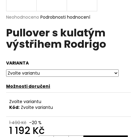
a
j
Průměrné
Neohodnoceno
Podrobnosti hodnocení
í
hodnocení
Pullover s kulatým
produktu
t
je
?
výstřihem Rodrigo
0,0
z
5
hvězdiček.
VARIANTA
HLEDAT
Možnosti doručení
D
Zvolte variantu
o
Kód:
Zvolte variantu
p
o
1 490 Kč
–20 %
r
1 192 Kč
u