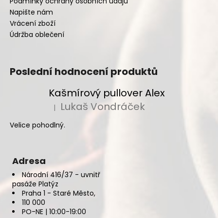
Podmínky ochrany osobních údajů
Napište nám
Vrácení zboží
Údržba oblečení
Poslední hodnocení produktů
Kašmírový pullover Alex
Lukaš Vondráček
|
Hodnocení produktu je 5 z 5 hvězdiček.
Velice pohodlný.
Adresa
Národní 416/37 - uvnitř
pasáže Platýz
Praha 1 - Staré Město,
110 000
PO-NE | 10:00-19:00