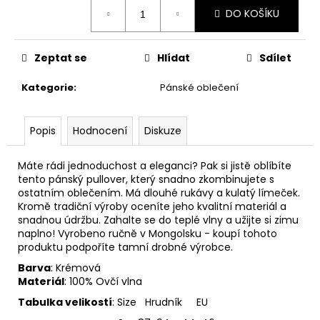
č
Měrná
DO KOŠÍKU
u
cena:
j
e
Zeptat se
Hlídat
Sdílet
m
e
Kategorie
:
Pánské oblečení
Popis
Hodnocení
Diskuze
Máte rádi jednoduchost a eleganci? Pak si jistě oblíbíte
tento pánský pullover, který snadno zkombinujete s
ostatním oblečením. Má dlouhé rukávy a kulatý límeček.
Kromě tradiční výroby oceníte jeho kvalitní materiál a
snadnou údržbu. Zahalte se do teplé vlny a užijte si zimu
naplno! Vyrobeno ručně v Mongolsku - koupí tohoto
produktu podpoříte tamní drobné výrobce.
Barva
: Krémová
Materiál
: 100% Ovčí vlna
Tabulka velikostí
: Size Hrudník EU