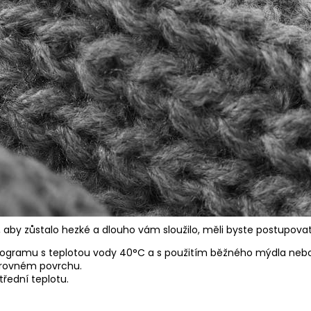
 aby zůstalo hezké a dlouho vám sloužilo, měli byste postupovat
ogramu s teplotou vody 40°C a s použitím běžného mýdla nebo
 rovném povrchu.
třední teplotu.