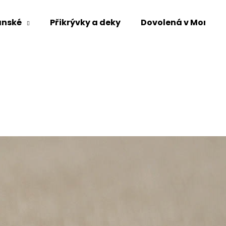
ánské
Přikrývky a deky
Dovolená v Mongol
Co potřebujete najít?
HLEDAT
Doporučujeme