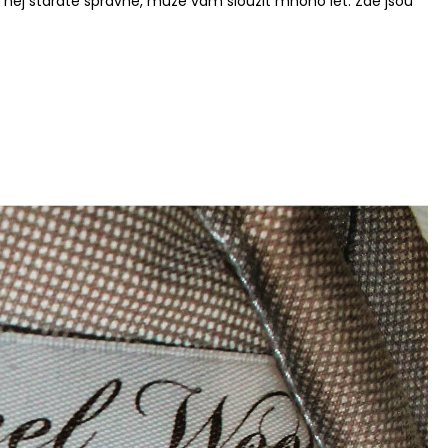
o něj staráte správně, může vám sloužit mnoho let. Zde jsou