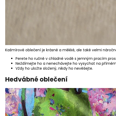
Kašmírové oblečení je krásné a měkké, ale také velmi náročné 
Perete ho ručně v chladné vodě s jemným pracím pro
Neždímejte ho a nenechávejte ho vysychat na přímém 
Vždy ho uložte složený, nikdy ho nevěšejte.
Hedvábné oblečení