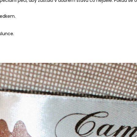
speciální péči, aby zůstalo v dobrém stavu co nejdéle. Pokud se 
ředkem.
slunce.