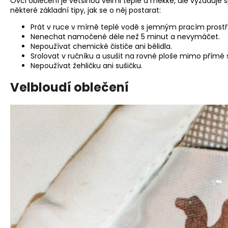
Ovčí oblečení je většinou velmi teplé a měkké, ale vyžaduje 
některé základní tipy, jak se o něj postarat:
Prát v ruce v mírně teplé vodě s jemným pracím prost
Nenechat namočené déle než 5 minut a nevymáčet.
Nepoužívat chemické čističe ani bělidla.
Srolovat v ručníku a usušit na rovné ploše mimo přímé 
Nepoužívat žehličku ani sušičku.
Velbloudí oblečení