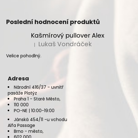
Poslední hodnocení produktů
Kašmírový pullover Alex
Lukaš Vondráček
|
Hodnocení produktu je 5 z 5 hvězdiček.
Velice pohodlný.
Adresa
Národní 416/37 - uvnitř
pasáže Platýz
Praha 1 - Staré Město,
110 000
PO-NE | 10:00-19:00
Jánská 454/11 -u vchodu
Alfa Passage
Brno - město,
602 000