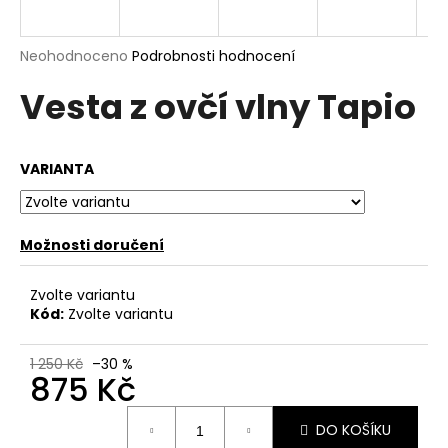
a
j
Průměrné
Neohodnoceno
Podrobnosti hodnocení
í
hodnocení
Vesta z ovčí vlny Tapio
produktu
t
je
?
0,0
z
VARIANTA
5
hvězdiček.
HLEDAT
Možnosti doručení
Zvolte variantu
Kód:
Zvolte variantu
D
o
p
1 250 Kč
–30 %
875 Kč
o
r
Měrná
u
DO KOŠÍKU
cena: