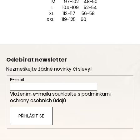
M 97-102 48-50
L 104-109 52-54
XL 112-117 56-58
XXL 119-125 60
Z
á
Odebírat newsletter
p
Nezmeškejte žádné novinky či slevy!
a
t
E-mail
í
Vložením e-mailu souhlasíte s
podmínkami
ochrany osobních údajů
PŘIHLÁSIT SE