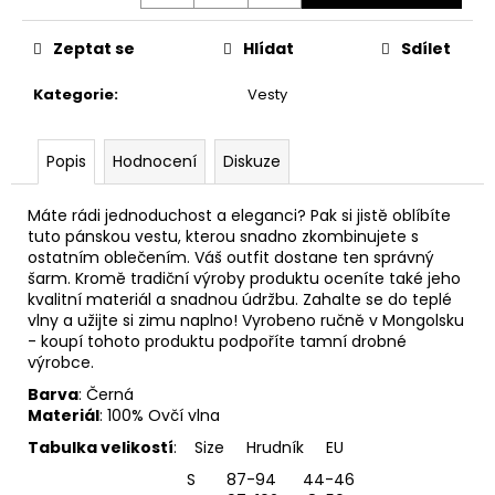
č
u
j
Zeptat se
Hlídat
Sdílet
e
Kategorie
:
Vesty
m
e
Popis
Hodnocení
Diskuze
Máte rádi jednoduchost a eleganci? Pak si jistě oblíbíte
tuto pánskou vestu, kterou snadno zkombinujete s
ostatním oblečením. Váš outfit dostane ten správný
šarm. Kromě tradiční výroby produktu oceníte také jeho
kvalitní materiál a snadnou údržbu. Zahalte se do teplé
vlny a užijte si zimu naplno! Vyrobeno ručně v Mongolsku
- koupí tohoto produktu podpoříte tamní drobné
výrobce.
Barva
: Černá
Materiál
: 100% Ovčí vlna
Tabulka velikostí
: Size Hrudník EU
S 87-94 44-46