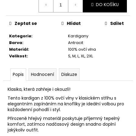
č
DO KOŠÍKU
cena:
u
j
e
Zeptat se
Hlídat
Sdílet
m
e
Kategorie
:
Kardigany
Barva
:
Antracit
Materiál
:
100% ovčí vlna
Velikost
:
S, M, L, XL, 2XL
Popis
Hodnocení
Diskuze
Klasika, která zahřeje i okouzlí!
Tento kardigan z 100% ovčí vlny v klasickém střihu s
elegantním zapínáním na knoflíky je ideální volbou pro
každodenní pohodlí i styl.
Přirozeně hřejivý materiál poskytuje příjemný tepelný
komfort, zatímco nadčasový design snadno doplní
jakýkoliv outfit.