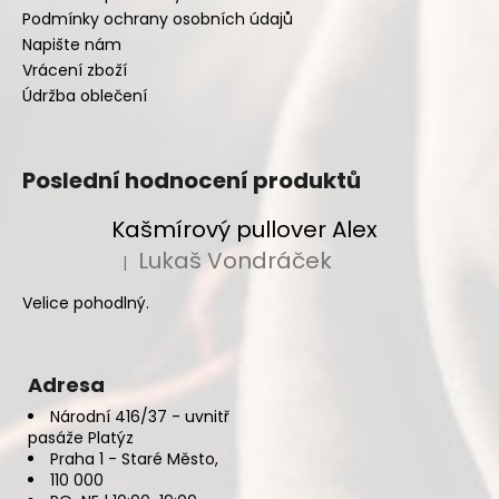
Podmínky ochrany osobních údajů
Napište nám
Vrácení zboží
Údržba oblečení
Poslední hodnocení produktů
Kašmírový pullover Alex
Lukaš Vondráček
|
Hodnocení produktu je 5 z 5 hvězdiček.
Velice pohodlný.
Adresa
Národní 416/37 - uvnitř
pasáže Platýz
Praha 1 - Staré Město,
110 000