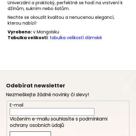
Univerzální a praktický, perfektně se hodí na vrstvení k
džínům, sukním nebo šatům.
Nechte se okouzlit kvalitou a nenucenou elegancí,
kterou nabízí!
Vyrobeno:
v Mongolsku
Tabulka velikostí
:
tabulka velikostí dámské
Z
á
Odebírat newsletter
p
Nezmeškejte žádné novinky či slevy!
a
t
E-mail
í
Vložením e-mailu souhlasíte s
podmínkami
ochrany osobních údajů