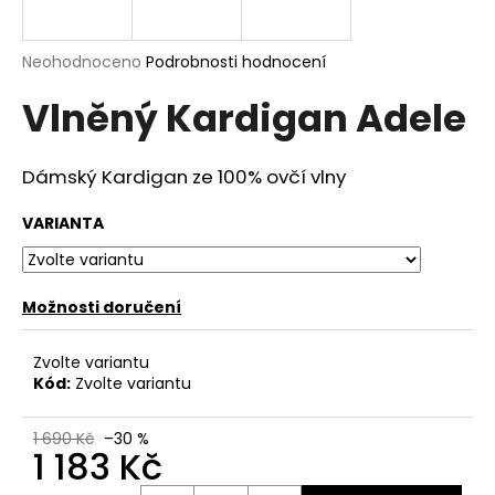
a
j
Průměrné
Neohodnoceno
Podrobnosti hodnocení
í
hodnocení
Vlněný Kardigan Adele
produktu
t
je
?
0,0
z
Dámský Kardigan ze 100% ovčí vlny
5
hvězdiček.
VARIANTA
HLEDAT
Možnosti doručení
D
Zvolte variantu
o
Kód:
Zvolte variantu
p
o
1 690 Kč
–30 %
r
1 183 Kč
u
Měrná