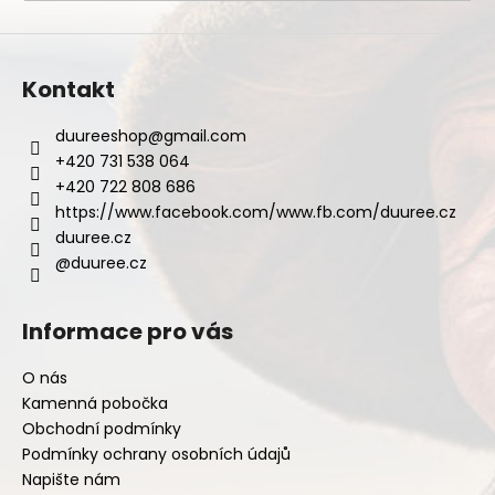
a
j
í
Kontakt
t
?
duureeshop
@
gmail.com
+420 731 538 064
+420 722 808 686
https://www.facebook.com/www.fb.com/duuree.cz
duuree.cz
HLEDAT
@duuree.cz
Informace pro vás
D
o
O nás
p
Kamenná pobočka
o
Obchodní podmínky
r
Podmínky ochrany osobních údajů
u
Napište nám