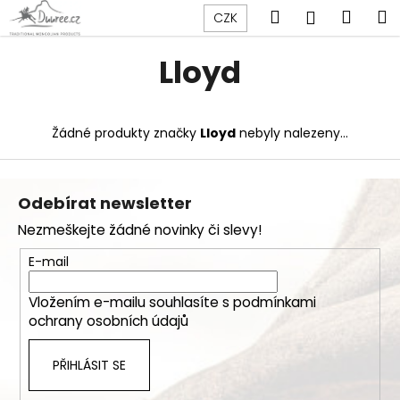
K
Přejít
Hledat
Náku
M
Přihlášen
CZK
na
o
obsah
Zpět
Zpět
košík
š
Lloyd
í
C
k
o
Žádné produkty značky
Lloyd
nebyly nalezeny...
p
o
Z
t
á
Odebírat newsletter
ř
p
Nezmeškejte žádné novinky či slevy!
e
a
b
t
E-mail
u
í
j
Vložením e-mailu souhlasíte s
podmínkami
ochrany osobních údajů
e
t
PŘIHLÁSIT SE
e
n