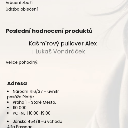
č
Vrácení zboží
u
Údržba oblečení
j
e
m
Poslední hodnocení produktů
e
Kašmírový pullover Alex
Lukaš Vondráček
|
Hodnocení produktu je 5 z 5 hvězdiček.
Velice pohodlný.
Adresa
Národní 416/37 - uvnitř
pasáže Platýz
Praha 1 - Staré Město,
110 000
PO-NE | 10:00-19:00
Jánská 454/11 -u vchodu
Alfa Passage