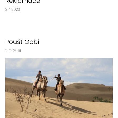
Reklamace
a
3.4.2023
j
í
t
?
Poušť Gobi
12.12.2019
HLEDAT
D
o
p
o
r
u