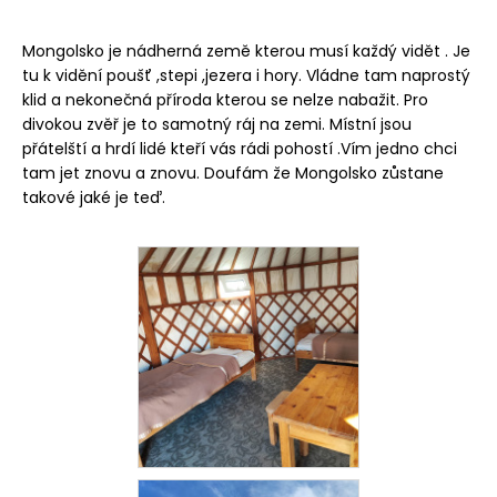
Mongolsko je nádherná země kterou musí každý vidět . Je
tu k vidění poušť ,stepi ,jezera i hory. Vládne tam naprostý
klid a nekonečná příroda kterou se nelze nabažit. Pro
divokou zvěř je to samotný ráj na zemi. Místní jsou
přátelští a hrdí lidé kteří vás rádi pohostí .Vím jedno chci
tam jet znovu a znovu. Doufám že Mongolsko zůstane
takové jaké je teď.