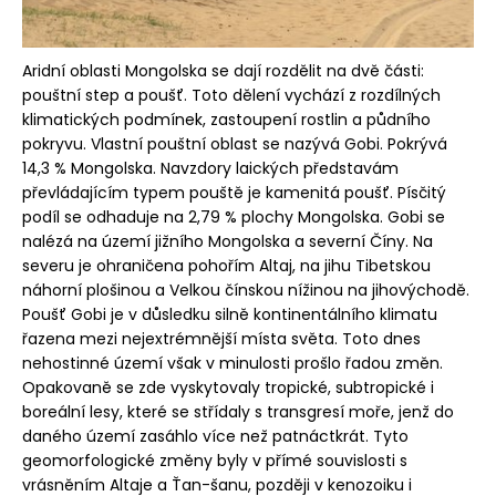
č
u
j
Aridní oblasti Mongolska se dají rozdělit na dvě části:
e
pouštní step a poušť. Toto dělení vychází z rozdílných
m
klimatických podmínek, zastoupení rostlin a půdního
e
pokryvu. Vlastní pouštní oblast se nazývá Gobi. Pokrývá
14,3 % Mongolska. Navzdory laických představám
převládajícím typem pouště je kamenitá poušť. Písčitý
podíl se odhaduje na 2,79 % plochy Mongolska. Gobi se
nalézá na území jižního Mongolska a severní Číny. Na
severu je ohraničena pohořím Altaj, na jihu Tibetskou
náhorní plošinou a Velkou čínskou nížinou na jihovýchodě.
Poušť Gobi je v důsledku silně kontinentálního klimatu
řazena mezi nejextrémnější místa světa. Toto dnes
nehostinné území však v minulosti prošlo řadou změn.
Opakovaně se zde vyskytovaly tropické, subtropické i
boreální lesy, které se střídaly s transgresí moře, jenž do
daného území zasáhlo více než patnáctkrát. Tyto
geomorfologické změny byly v přímé souvislosti s
vrásněním Altaje a Ťan-šanu, později v kenozoiku i