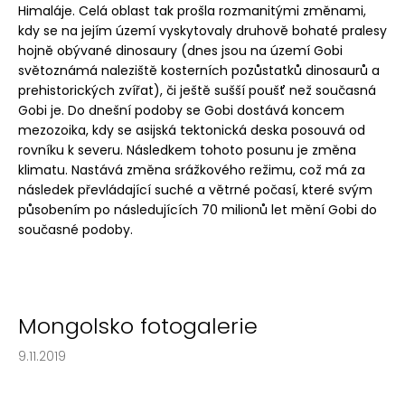
Himaláje. Celá oblast tak prošla rozmanitými změnami,
kdy se na jejím území vyskytovaly druhově bohaté pralesy
hojně obývané dinosaury (dnes jsou na území Gobi
světoznámá naleziště kosterních pozůstatků dinosaurů a
prehistorických zvířat), či ještě sušší poušť než současná
Gobi je. Do dnešní podoby se Gobi dostává koncem
mezozoika, kdy se asijská tektonická deska posouvá od
rovníku k severu. Následkem tohoto posunu je změna
klimatu. Nastává změna srážkového režimu, což má za
následek převládající suché a větrné počasí, které svým
působením po následujících 70 milionů let mění Gobi do
současné podoby.
Mongolsko fotogalerie
9.11.2019