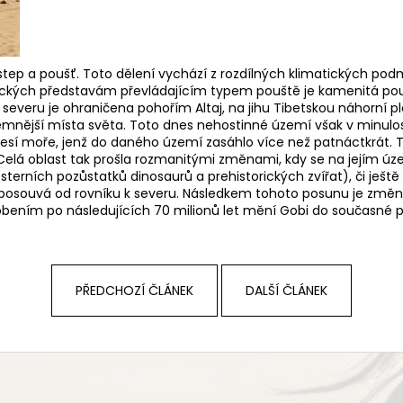
í step a poušť. Toto dělení vychází z rozdílných klimatických pod
aických představám převládajícím typem pouště je kamenitá pouš
severu je ohraničena pohořím Altaj, na jihu Tibetskou náhorní p
rémnější místa světa. Toto dnes nehostinné území však v minul
ansgresí moře, jenž do daného území zasáhlo více než patnáctkrát
. Celá oblast tak prošla rozmanitými změnami, kdy se na jejím 
erních pozůstatků dinosaurů a prehistorických zvířat), či ješt
 posouvá od rovníku k severu. Následkem tohoto posunu je změ
sobením po následujících 70 milionů let mění Gobi do současné 
PŘEDCHOZÍ ČLÁNEK
DALŠÍ ČLÁNEK