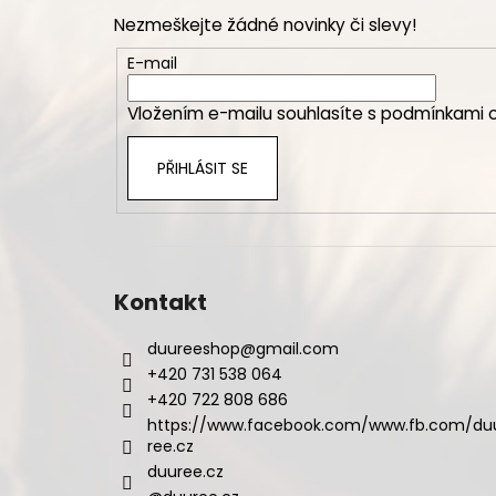
p
Nezmeškejte žádné novinky či slevy!
a
t
E-mail
í
Vložením e-mailu souhlasíte s
podmínkami o
PŘIHLÁSIT SE
Kontakt
duureeshop
@
gmail.com
+420 731 538 064
+420 722 808 686
https://www.facebook.com/www.fb.com/du
ree.cz
duuree.cz