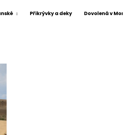
ánské
Přikrývky a deky
Dovolená v Mongol
Co potřebujete najít?
HLEDAT
Doporučujeme