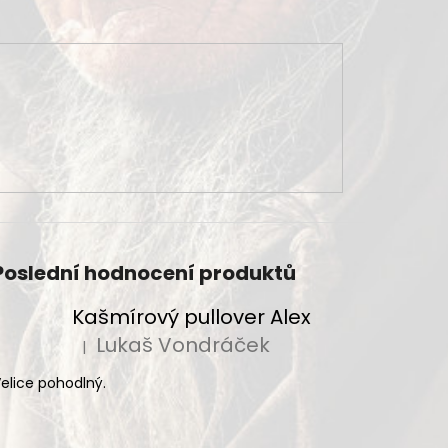
Poslední hodnocení produktů
Kašmírový pullover Alex
Lukaš Vondráček
|
Hodnocení produktu je 5 z 5 hvězdiček.
elice pohodlný.