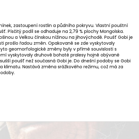
mínek, zastoupení rostlin a půdního pokryvu. Vlastní pouštní
ť. Písčitý podíl se odhaduje na 2,79 % plochy Mongolska.
lošinou a Velkou čínskou nížinou na jihovýchodě. Poušť Gobi je
osti prošlo řadou změn. Opakovaně se zde vyskytovaly
. Tyto geomorfologické změny byly v přímé souvislosti s
území vyskytovaly druhově bohaté pralesy hojně obývané
ě sušší poušť než současná Gobi je. Do dnešní podoby se Gobi
na klimatu. Nastává změna srážkového režimu, což má za
podoby.