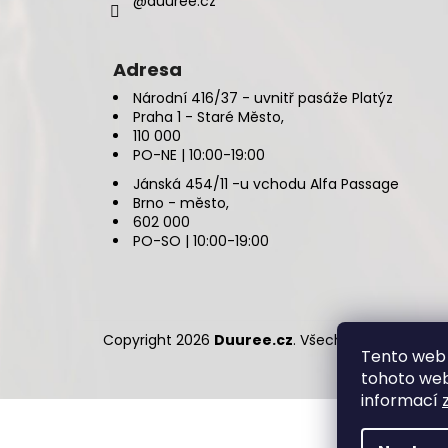
@duuree.cz
Adresa
Národní 416/37 - uvnitř pasáže Platýz
Praha 1 - Staré Město,
110 000
PO-NE | 10:00-19:00
Jánská 454/11 -u vchodu Alfa Passage
Brno - město,
602 000
PO-SO | 10:00-19:00
Copyright 2026
Duuree.cz
. Všechna práva vyhr
Tento web 
tohoto webu
informací