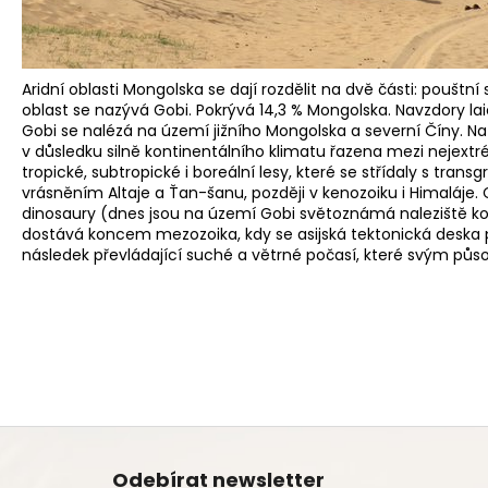
Aridní oblasti Mongolska se dají rozdělit na dvě části: pouštn
oblast se nazývá Gobi. Pokrývá 14,3 % Mongolska. Navzdory l
Gobi se nalézá na území jižního Mongolska a severní Číny. Na 
v důsledku silně kontinentálního klimatu řazena mezi nejext
tropické, subtropické i boreální lesy, které se střídaly s tr
vrásněním Altaje a Ťan-šanu, později v kenozoiku i Himaláje
dinosaury (dnes jsou na území Gobi světoznámá naleziště kost
dostává koncem mezozoika, kdy se asijská tektonická deska
následek převládající suché a větrné počasí, které svým pů
Z
á
Odebírat newsletter