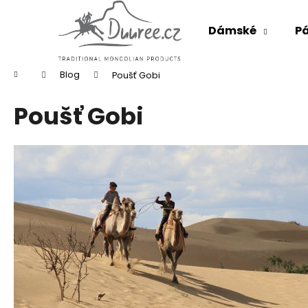
K
Přejít
na
o
Dámské
P
obsah
Zpět
Zpět
š
do
do
í
k
Domů
obchodu
obchodu
Blog
Poušť Gobi
Poušť Gobi