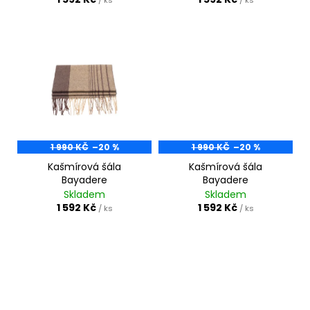
/ ks
/ ks
k
a
t
j
ů
í
t
?
1 990 KČ
–20 %
1 990 KČ
–20 %
HLEDAT
Kašmírová šála
Kašmírová šála
Bayadere
Bayadere
Skladem
Skladem
1 592 Kč
1 592 Kč
/ ks
/ ks
D
o
p
o
r
u