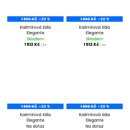
č
u
j
e
1 890 KČ
–20 %
1 890 KČ
–20 %
m
Kašmírová šála
Kašmírová šála
e
Elegante
Elegante
Skladem
Skladem
1 512 Kč
1 512 Kč
/ ks
/ ks
1 890 KČ
–20 %
1 890 KČ
–20 %
Kašmírová šála
Kašmírová šála
Elegante
Elegante
Na dotaz
Na dotaz