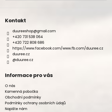
ý
p
i
s
Kontakt
u
duureeshop
@
gmail.com
+420 731 538 064
+420 722 808 686
https://www.facebook.com/www.fb.com/duuree.cz
duuree.cz
@duuree.cz
Informace pro vás
O nás
Kamenná pobočka
Obchodní podmínky
Podmínky ochrany osobních údajů
Napište nám