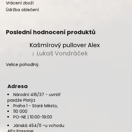
Vrácení zboží
Údržba oblečení
Poslední hodnocení produktů
Kašmírový pullover Alex
Lukaš Vondráček
|
Hodnocení produktu je 5 z 5 hvězdiček.
Velice pohodlný.
Adresa
Národní 416/37 - uvnitř
pasáže Platýz
Praha 1 - Staré Město,
110 000
PO-NE | 10:00-19:00
Jánská 454/11 -u vchodu
Alfa Passage