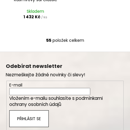
Skladem
1 432 Kč
/ ks
55
položek celkem
O
v
Z
l
á
á
Odebírat newsletter
d
p
a
Nezmeškejte žádné novinky či slevy!
a
c
t
E-mail
í
í
p
Vložením e-mailu souhlasíte s
podmínkami
r
ochrany osobních údajů
v
k
PŘIHLÁSIT SE
y
v