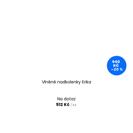
640
KČ
–20 %
Vlněné nadkolenky Erika
Na dotaz
512 Kč
/ ks