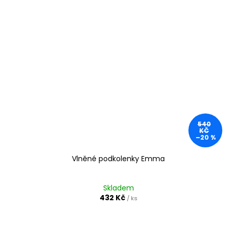
540
KČ
–20 %
Vlněné podkolenky Emma
Skladem
432 Kč
/ ks