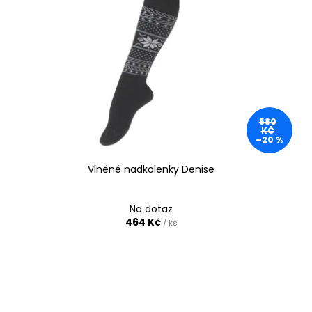
580
KČ
–20 %
Vlněné nadkolenky Denise
Na dotaz
464 Kč
/ ks