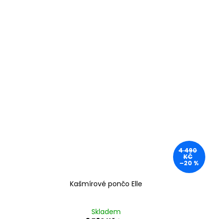
4 490
KČ
–20 %
Kašmírové pončo Elle
Skladem