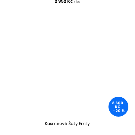
2 952 Kč
/ ks
8 600
KČ
–20 %
Kašmírové Šaty Emily