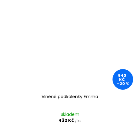
540
KČ
–20 %
Vlněné podkolenky Emma
Skladem
432 Kč
/ ks