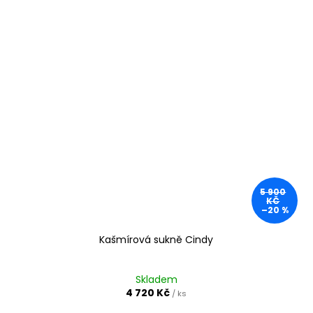
5 900
KČ
–20 %
Kašmírová sukně Cindy
Skladem
4 720 Kč
/ ks