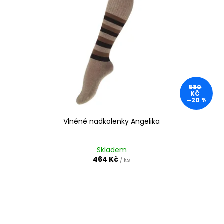
580
KČ
–20 %
Vlněné nadkolenky Angelika
Skladem
464 Kč
/ ks