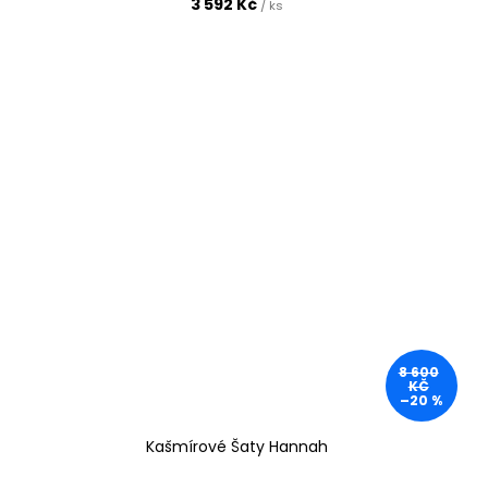
3 592 Kč
/ ks
8 600
KČ
–20 %
Kašmírové Šaty Hannah