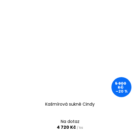
5 900
KČ
–20 %
Kašmírová sukně Cindy
Na dotaz
4 720 Kč
/ ks