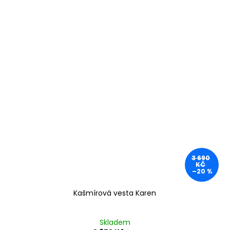
3 690
KČ
–20 %
Kašmírová vesta Karen
Skladem