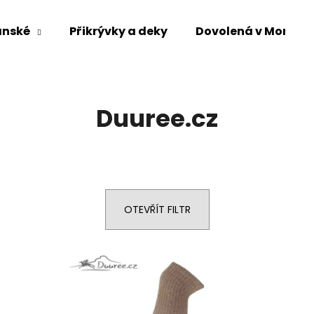
ánské
Přikrývky a deky
Dovolená v Mongol
Co potřebujete najít?
Duuree.cz
HLEDAT
Doporučujeme
OTEVŘÍT FILTR