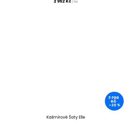
2 952 Kč
/ ks
7 700
KČ
–20 %
Kašmírové Šaty Elle