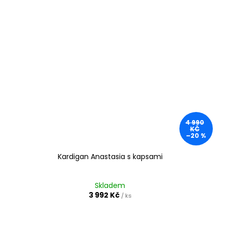
4 990
KČ
–20 %
Kardigan Anastasia s kapsami
Skladem
3 992 Kč
/ ks