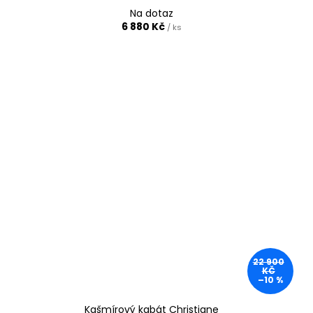
Na dotaz
6 880 Kč
/ ks
22 900
KČ
–10 %
Kašmírový kabát Christiane