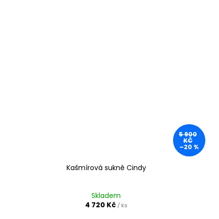
5 900
KČ
–20 %
Kašmírová sukně Cindy
Skladem
4 720 Kč
/ ks