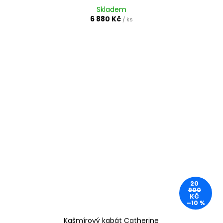
Skladem
6 880 Kč
/ ks
20
900
KČ
–10 %
Kašmírový kabát Catherine