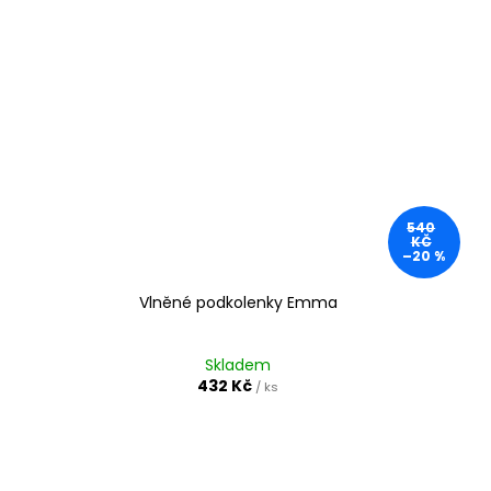
540
KČ
–20 %
Vlněné podkolenky Emma
Skladem
432 Kč
/ ks