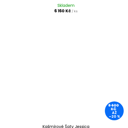
Skladem
6 160 Kč
/ ks
8 600
KČ
AŽ
–20 %
Kašmírové Šaty Jessica