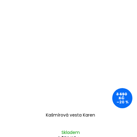
3 690
KČ
–20 %
Kašmírová vesta Karen
Skladem