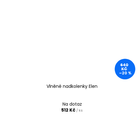
640
KČ
–20 %
Vlněné nadkolenky Elen
Na dotaz
512 Kč
/ ks